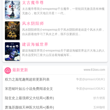
太古魔帝尊
太古魔帝尊简介emspemsp千古魔帝，一世轮回无敌流吾有神魔
无敌心，敢灭天地日月星！一代...
风水阴阳师
风水阴阳师简介emspemsp关于风水阴阳师老叔是个风水大师，
自从跟着他学习了风水之术，我不仅要跟活...
建设海贼世界
建设海贼世界简介emspemsp关于建设海贼世界这片大海上的人
民永远受到三座大山压迫着海贼海军...
最新更新
www.81kxs.com
权力之巅笔趣阁超前更新列表
争渡@qimiaoUGtUK1
宋思铭叶如云小说免费阅读全文
争渡@qimiaoUGtUK1
陆玄史上最强师父大结局+(番外)
炒方便面
萧逸苏颜镇天神医大结局+(番外)
五杯咖啡