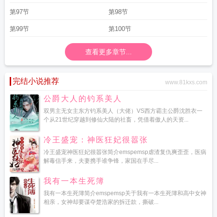
第97节
第98节
第99节
第100节
查看更多章节...
完结小说推荐
www.81kxs.com
公爵大人的钓系美人
双男主无女主东方钓系美人（大佬）VS西方霸主公爵沈胜衣一
个从21世纪穿越到修仙大陆的社畜，凭借着傲人的天资...
冷王盛宠：神医狂妃很嚣张
冷王盛宠神医狂妃很嚣张简介emspemsp虐渣复仇爽歪歪，医病
解毒信手来，夫妻携手谁争锋，家国在手尽...
我有一本生死簿
我有一本生死簿简介emspemsp关于我有一本生死簿和高中女神
相亲，女神却要谋夺楚浩家的拆迁款，撕破...