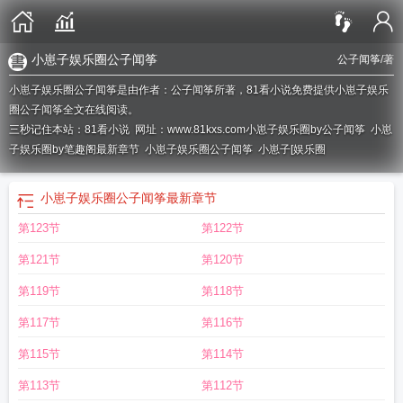
小崽子娱乐圈公子闻筝
公子闻筝
/著
小崽子娱乐圈公子闻筝是由作者：公子闻筝所著，81看小说免费提供小崽子娱乐
圈公子闻筝全文在线阅读。
三秒记住本站：81看小说 网址：www.81kxs.com
小崽子娱乐圈by公子闻筝
小崽
子娱乐圈by笔趣阁最新章节
小崽子娱乐圈公子闻筝
小崽子[娱乐圈
小崽子娱乐圈公子闻筝
最新章节
第123节
第122节
第121节
第120节
第119节
第118节
第117节
第116节
第115节
第114节
第113节
第112节