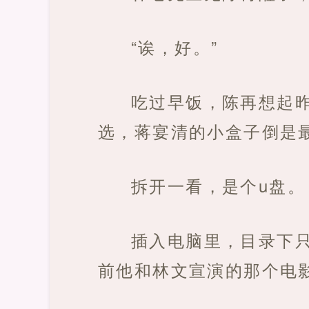
“诶，好。”
吃过早饭，陈再想起
选，蒋宴清的小盒子倒是
拆开一看，是个u盘。
插入电脑里，目录下
前他和林文宣演的那个电