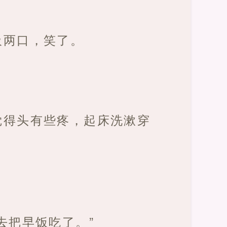
吸两口，笑了。
觉得头有些疼，起床洗漱穿
去把早饭吃了。”