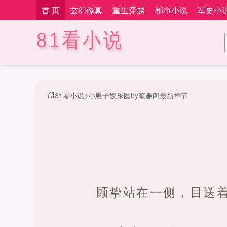
首 页
玄幻修真
重生穿越
都市小说
军史小
81看小说
81看小说
>
小崽子娱乐圈by笔趣阁最新章节
顾挚站在一侧，目送