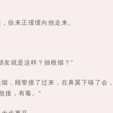
”
去，徐来正缓缓向他走来。
朋友就是这样？抽根烟？”
根烟，顾挚接了过来，在鼻翼下嗅了会
敢接，有毒。”
，大步离开。