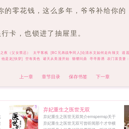
你的零花钱，这么多年，爷爷补给你的
银行卡，也锁进了抽屉里。
花之夜（父女禁忌）
太平客栈
[BC兄弟战争同人]论清水文如何走向辣文
逍
他是龙[快穿]
空有美色
诸天从美漫开始
簪缨问鼎
寻寻善诱
农门富贵妻
上一章
章节目录
保存书签
下一章
弃妃重生之医世无双
代
弃妃重生之医世无双简介emspemsp关于
读
弃妃重生之医世无双可曾听闻那个才华横