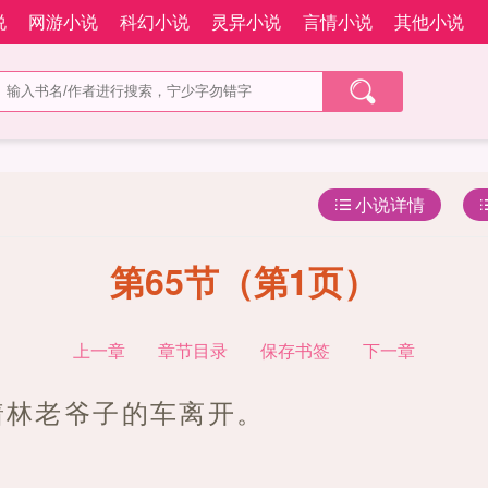
说
网游小说
科幻小说
灵异小说
言情小说
其他小说
小说详情
第65节（第1页）
上一章
章节目录
保存书签
下一章
着林老爷子的车离开。