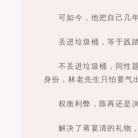
可如今，他把自己几
丢进垃圾桶，等于践
不丢进垃圾桶，同性
身份，林老先生只怕要气
权衡利弊，陈再还是
解决了蒋宴清的礼物