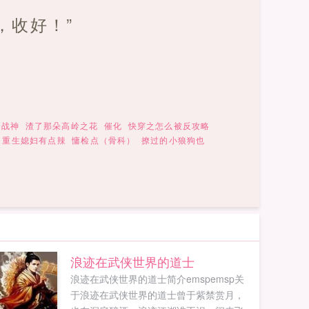
，收好！”
遥战神
渣了那朵高岭之花
催化
快穿之怎么被反攻略
：重生媳妇有点辣
慵检点（骨科）
撩过的小狼狗也
浪迹在武侠世界的道士
浪迹在武侠世界的道士简介emspemsp关
于浪迹在武侠世界的道士曾于紫禁赏月，