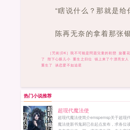
“瞎说什么？那就是给
陈再无奈的拿着那张
［咒術|DK］我不可能是問題兒童的初戀
旋覆
了
陛下心眼儿小
重生之归位
镇上来了个漂亮女人
重生了
谈恋爱不如追星
热门小说推荐
超现代魔法使
超现代魔法使简介emspemsp关于超现
魔法使新书鬼厨已在起点发布，求各位