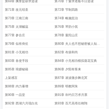
第69章 擒拿捉获求追读
第70章 丫鬟求老板今日追读
第71章 改元绍圣
第72章 节制四路
第73章 江南江南
第74章 略施惩治
第75章 太湖贼寇
第76章 琴韵小筑
第77章 参合庄
第78章 曼陀山庄
第79章 似有倚仗
第80章 夫人也不想秘密被人知道
吧
第81章 小无相功
第82章 布袋和尚
第83章 各使手段
第84章 小无相功模拟葵花宝典
第85章 琅嬛秘籍
第86章 夕阳有客来
上架感言
第87章 凌波微步舞北冥
第88章 内力暴增
第89章 明教阿朱
第90章 一品堂
第91章 诈约日万求月票
第92章 西湖六月现白光
第93章 百尺高塔任翱翔