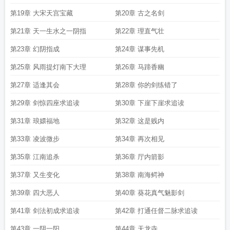
知是天龙好看吗
大宋为王十三年方知是天龙 笔趣
方知是天龙全本免费
方知是
第19章 大宋天宫宝藏
第20章 古之名剑
天龙笔趣阁最新
方知是天龙最新章节在线阅读
方知是天龙免费阅读无弹窗
方知
第21章 天一生水之一阴指
第22章 理直气壮
是天龙在线无弹窗
方知是天龙最新章节更新
方知是天龙笔趣阁免费阅读无弹
窗
方知是天龙笔趣阁免费阅读
第23章 幻阴指成
第24章 谋事先机
第25章 风雨提灯南下大理
第26章 马蹄香幽
第27章 适逢其会
第28章 你的剑练错了
第29章 剑惊四座求追读
第30章 下崖下崖求追读
第31章 琅嬛福地
第32章 这是贱内
第33章 凌波微步
第34章 再次相见
第35章 江南追杀
第36章 厅内箭影
第37章 又生变化
第38章 南海鳄神
第39章 四大恶人
第40章 葵花真气魅影剑
第41章 剑法初成求追读
第42章 打通任督二脉求追读
第43章 一阴一阳
第44章 天龙寺