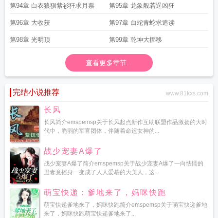
第94章 白衣狼狈紫衫狂求月票
第95章 龙象般若逞凶狂
第96章 大收获
第97章 白蛇青蛇求追读
第98章 光明顶
第99章 乾坤大挪移
查看更多章节...
完结小说推荐
www.81kxs.com
长风
长风简介emspemsp关于长风起点新作互助联盟作品激扬的大时
代中，脆弱的军官团体，伴随着命运女神的...
战少宠妻A爆了
战少宠妻A爆了简介emspemsp关于战少宠妻A爆了一向怯懦的
丑妻竟摇身一变成了人人爱慕的大美人，这...
萌宝快递：爹地来了，妈咪快跑
萌宝快递爹地来了，妈咪快跑简介emspemsp关于萌宝快递爹地
来了，妈咪快跑萌宝快递爹地来了...