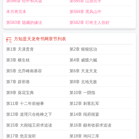
第586章 铠甲和兵器
第585章 山窟出手
天龙笔趣阁最新章节
方知是天龙最新章节
方知是天龙无删减全文免费阅读
方知
是天龙第三中文网
方知是天龙精校版
方知是天龙在线
方知是天龙原著
方知是
本月将完本
第584章 黑风山中
天龙无删减版在线阅读
方知是天龙起点
方知是天龙全本完结免费
方知是天龙_
第1章 天潢贵胄-影书
方知是天龙顶点
方知是天龙免费阅读
方知是天龙 TXT
大
第583章 隐藏的缘法
第582章 叮咚主人你好
宋为王十三年
方知是天龙全文在线
方知是天龙最新章节免费
方知是天龙在线阅
读免费
大宋为王十三年方知是天龙笔趣阁免费阅读
大宋为王十三年方知是天龙
方知是天龙奇书网
章节列表
TXT
方知是天龙阅读
方知是天龙百度百科
方知是天龙笔趣阁无弹窗最新章
节
第1章 天潢贵胄
方知是天龙免费阅读软件
方知是天龙百度
第2章 狠狠惩治
方知是天龙全文免费阅读软件
方
知是天龙笔趣阁手机版
方知是天龙手打无错字版
大宋为王十三年方知是天龙幽
第3章 横生枝
第4章 威慑六贼
燕倦客
方知是天龙笔趣阁5200
方知是天龙 幽燕倦客
方知是天龙顶点中文
大宋
为王十三年方知是天龙无防盗
方知是天龙笔趣阁最新章节TXT
大宋为王十三年
第5章 北乔峰南慕容
第6章 天龙天龙
方知是天龙libahao
方知是天龙最新章节笔趣阁
方知是天龙完结免费
方知是天
第7章 辟邪巷
第8章 北地无敌
龙笔趣阁无弹窗
方知是天龙在线阅读
方知是天龙笔趣阁
方知是天龙
92yanqing
方知是天龙无弹窗免费
大宋为王十三年方知是天龙免费
方知是天龙
第9章 葵花宝典
第10章 一阴指
全文
大宋为王十三年方知是天龙全文笔趣阁
大宋为王十三年方知是天龙
方知是
第11章 十二年前秘事
第12章 刺客乱军
天龙精校版免费
方知是天龙免费
大宋为王十三年方知是天龙 笔趣阁
方知是天
龙完整版免费
方知是天龙篱笆好文学
方知是天龙无防盗
方知是天龙
方知是天
第13章 道理只在枪棒之下
第14章 闯府闹宴
龙最新
方知是天龙无弹窗笔趣阁
方知是天龙TXT免费
大宋为王十三年方知是天
龙笔趣阁
方知是天龙无弹窗最新章节
方知是天龙无错版
方知是天龙无弹窗手机
第15章 大闹端王府求追读
第16章 颇有收获求追读
版
方知是天龙soudu
方知是天龙在线阅读免费完整版
方知是天龙奇书网
方知
第17章 危言耸听
第18章 询问三库
是天龙无弹窗阅读
方知是天龙TXT
方知是天龙无弹窗
方知是天龙123读书网
方