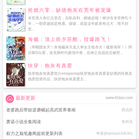
抢婚六零，缺德炮灰在荒年被宠爆
末世美人有亿点变态，自私自利，睚眦必报！林汐在末世挣扎十
年，一朝穿越就是艳遇。咳咳，就是这年龄差有点大，怪不好
意...
海贼：顶上前夕苏醒，捏爆路飞！
（草帽团全灭！杀海贼杀天龙人单女主收赤犬！建新海军！）阿
尔斯D白晨，洛克斯时代最强中将，在神之谷战役后被世...
快穿：炮灰有真爱
快穿炮灰有真爱简介emspemsp快穿炮灰有真爱是钞票的经典其
他类型类作品，快穿炮灰有真爱主...
最新更新
www.81kxs.com
老婆跑后带娃逆袭崛起高武世界泰南
西戌辰
萧诺小说全集阅读
鱼初见
权力之巅笔趣阁超前更新列表
争渡@qimiaoUGtUK1