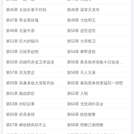
第45章 太祖长拳不对劲
第46章 谋算天龙寺
第47章 带走黑玫瑰
第48章 大轮明王
第49章 北返中原
第50章 进宫进宫
第51章 巨大的疑问
第52章 大宋暗卫
第53章 元祐帝赵煦
第54章 拳即是权
第55章 武德司赤龙卫求追读
第56章 夜杀跪求老板今日追读跪
求跪求
第57章 百无禁忌
第58章 天人五衰
第59章 风暴来临大清算开始
第60章 暴风雨来得更猛烈一些吧
第61章 殿战群臣
第62章 入朝
第63章 封职议事
第64章 无忧洞扑卖会
第65章 价高者得
第66章 统统都要
第67章 树欲静风却不止
第68章 明教江南明教