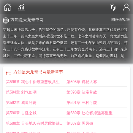
方知是天龙奇书网
幽燕倦客
/著
穿越大宋神宗第八子，哲宗皇帝的弟弟，赵倜有点烦。此刻距离五路伐夏已经过
去十二年，距离太皇太后高滔滔薨世不足一载。七年之后哲宗宾天，向太后力主
端王继承大位，就是后来的道君皇帝徽宗。还有二十七年梁山贼寇揭竿而起。还
有二十八年方腊明教举事江南。还有三十三年女真金兵南下。还有三十四年东京
城破，二帝北狩不返，同行宗室死伤无数。前路危机重重，赵倜苦心谋划。是陈
桥兵变，还是烛影斧声？是假造金匮之盟，还是待女真南下前离开东京，借机聚
兵？赵倜觉得都不易，处心积虑，为今后思谋计算。可忽然有一天，他听到一句
方知是天龙奇书网
最新章节
话，南慕容，北乔峰，震惊之下，顿时黑人问号脸。我谋算十三年，你居然告诉
第596章 我心中你最重悲欢共生死
第595章 诡秘大雾
我是天龙？这一年，葵花宝典大成者，寿尽归墟。这一年，九阴真经缔造者，东
南为官。这一年，明教当代教主修炼乾坤大挪移，走火入魔。这一年，剑魔独孤
同
第594章 剑气如潮
第593章 沾亲带故
求败垂髫顽劣。这一年，雕兄在大草原飞离母巢，翅击长空。这一年，赵倜十六
岁，偷偷溜出了京城。无量山中，玉壁月华明。曼陀庄内，人面桃花红。“王姑
第592章 威逼利诱
第591章 三种可能
娘，你也不想表哥遭遇到什么事情，复国无望吧？”赵倜轻摇折扇，悠悠然，如是
第590章 古怪之城
第589章 处心积虑迷雾重重
说道。本书又名《大宋天龙，开局修炼葵花宝典》
方知是天龙笔趣阁无错版
方知
是天龙笔趣阁在线
方知是天龙电子书
方知是天龙免费全文阅读5200
方知是天
第588章 天长地久有时尽此恨绵绵
第587章 黑风镇
龙全文免费
方知是天龙全本
方知是天龙全文免费阅读
方知是天龙之子
方知是
无绝期