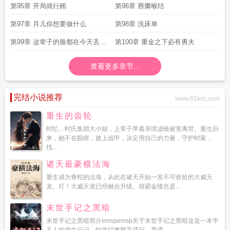
第95章 开局就行贿
第96章 唇瓣喉结
第97章 月儿你想要做什么
第98章 洗床单
第99章 这辈子的脸都在今天丢完
第100章 重金之下必有勇夫
了
查看更多章节...
完结小说推荐
www.81kxs.com
重生的齿轮
时忆，时氏集团大小姐，上辈子带着亲情滤镜被害离世。重生归
来，她不在眼瞎，披上战甲，决定用自己的力量，守护时家，
找...
诸天最豪横法海
重生成为青蛇的法海，从此在诸天开始一发不可收拾的大威天
龙。叮！大威天龙已经融合升级。雄霸金陵岂是...
末世手记之黑暗
末世手记之黑暗简介emspemsp关于末世手记之黑暗这是一本平