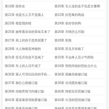
第19章 抢孙女
第20章 古人送的盒子也是古董啊
第21章 他是古人又不是蠢人
第22章 好恶毒的商战
第23章 都是我的错
第24章 牵好你的狗
第25章 她带着浓浓的茶味又来了
第26章 天呐怎么可能
第27章 肩上的担子忽然就重了
第28章 刺激
第29章 大人物都是神秘的
第30章 苏见月你疯了
第31章 苏见月你是不是疯了
第32章 不会疼人且小气吧啦
第33章 车上的人活不成了
第34章 突然间他好想砍点什么
第35章 寡人可否玩玩你的手机修
第36章 我像你娘修订版
订版
第37章 脸红心跳修订版
第38章 水润柔软修订版
第39章 你能带我飞吗修订版
第40章 绝密后宫照修订版
第41章 霸道暴君强制爱修订版
第42章 久违的恐惧修订版
第43章 原来是你修订版
第44章 这也是你男朋友修订版