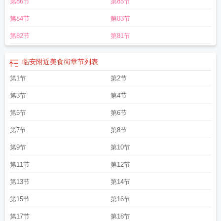
第86节
第85节
松
临安的美食
临安附近美食
临安小吃的地方在哪里
临安城美食录晋江
临安城
美食录 百度
第84节
第83节
第82节
第81节
临安附近美食街
章节列表
第1节
第2节
第3节
第4节
第5节
第6节
第7节
第8节
第9节
第10节
第11节
第12节
第13节
第14节
第15节
第16节
第17节
第18节