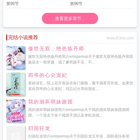
第95节
第96节
查看更多章节...
完结小说推荐
www.81kxs.com
傲世无双：绝色炼丹师
傲世无双绝色炼丹师简介emspemsp关于傲世无双绝色炼丹师苗
族巫女一朝穿越，成了爹死娘不见，不...
四爷的心尖宠妃
青砖绿瓦，陌上花开香染衣朱门紫殿，素手摘星霓作裳。如果您
喜欢四爷的心尖宠妃，别忘记分享给朋友...
我的崩坏萌妹旅团
我的崩坏萌妹旅团简介emspemsp关于我的崩坏萌妹旅团崩萌
团。一个游走于各个端游手游以及单机游戏...
归国狂龙
归国狂龙简介emspemsp关于归国狂龙五年前，因卧底任务需