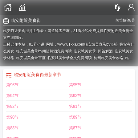
临安附近美食街
闻笛解酒
/著
临安附近美食街是由作者：闻笛解酒所著，81看小说免费提供临安附近美食街全
文在线阅读。
三秒记住本站：81看小说 网址：www.81kxs.com
临安城美食录by轻松
临安有什
么美食
临安城美食录by闻笛解酒免费阅读
临安城美食录_闻笛解酒
临安城美食
录林稚
临安城美食录百度
临安城美食录全文免费阅读
杭州临安美食攻略
临安
城美食录未删减
临安城美食录闻笛解酒书包网
杭州临安美食街
临安美食餐
馆
临安城美食录闻笛解酒免费阅读
临安城美食录类似的
临安美食一条街
临安
临安附近美食街
最新章节
城美食录免费
临安城美食录by闻笛解酒百度
临安城美食录by闻笛解酒笔趣阁
临
第96节
第95节
安老城区小吃一条街
临安城美食录by
临安附近美食街
临安城美食录by闻笛解
酒
杭州临安特色美食
临安城美食录番外
杭州临安美食街在哪里
杭州临安美食
第94节
第93节
一条街
临安美食推荐排行榜
临安古城美食
杭州临安美食
临安城美食录 闻笛解
酒
临安城区好吃的餐馆
临安特色美食
临安美食一条街位置
临安城美食录by闻
第92节
第91节
笛解酒TXT
临安吃的
临安城美食录全文免费
临安城美食录 闻笛解酒 最新章
第90节
第89节
节
临安城美食录TXT
临安美食必去餐馆
临安美食
临安城美食录 闻笛解酒 完
结
临安美食攻略
临安的美食与历史
临安的美食街在哪里
临安城美食录闻笛解
第88节
第87节
酒
临安城美食录笔趣阁全文
临安必吃美食
杭州临安的美食
临安城美食录轻