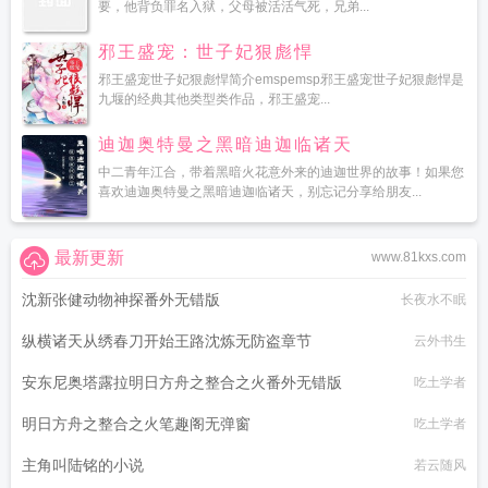
要，他背负罪名入狱，父母被活活气死，兄弟...
邪王盛宠：世子妃狠彪悍
邪王盛宠世子妃狠彪悍简介emspemsp邪王盛宠世子妃狠彪悍是
九堰的经典其他类型类作品，邪王盛宠...
迪迦奥特曼之黑暗迪迦临诸天
中二青年江合，带着黑暗火花意外来的迪迦世界的故事！如果您
喜欢迪迦奥特曼之黑暗迪迦临诸天，别忘记分享给朋友...
最新更新
www.81kxs.com
沈新张健动物神探番外无错版
长夜水不眠
纵横诸天从绣春刀开始王路沈炼无防盗章节
云外书生
安东尼奥塔露拉明日方舟之整合之火番外无错版
吃土学者
明日方舟之整合之火笔趣阁无弹窗
吃土学者
主角叫陆铭的小说
若云随风