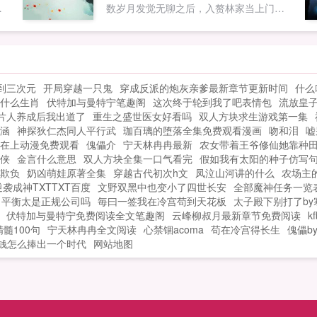
一
数岁月发觉无聊之后，入赘林家当上门女
司
婿，本想安静的度过岁月，却为了维护爱
吃
妻不得不重新崛起如果您喜欢长生仙婿，
的
把
别忘记分享给朋友...
我
。
到三次元
开局穿越一只鬼
穿成反派的炮灰亲爹最新章节更新时间
什么
是
公
什么生肖
伏特加与曼特宁笔趣阁
这次终于轮到我了吧表情包
流放皇
制
片人养成后我出道了
重生之盛世医女好看吗
双人方块求生游戏第一集
封
涵
神探狄仁杰同人平行武
珈百璃的堕落全集免费观看漫画
吻和泪
嘘
欢
宾
在上动漫免费观看
傀儡介
宁天林冉冉最新
农女带着王爷修仙她靠种
侠
金言什么意思
双人方块全集一口气看完
假如我有太阳的种子仿写
欺负
奶凶萌娃原著全集
穿越古代初次h文
凤泣山河讲的什么
农场主
袭成神TXTTXT百度
文野双黑中也变小了四世长安
全部魔神任务一览
平衡太是正规公司吗
毎曰一签我在冷宫苟到天花板
太子殿下别打了b
伏特加与曼特宁免费阅读全文笔趣阁
云峰柳叔月最新章节免费阅读
k
髓100句
宁天林冉冉全文阅读
心禁锢acoma
苟在冷宫得长生
傀儡b
钱怎么捧出一个时代
网站地图