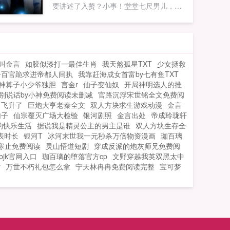
要讲述了入赘？小事！堂堂七尺男儿，则
能容人说三道四，顺我者昌逆我者亡醉酒
千愁最新鼎力大作，年度必看都市言情...
叫金言
如胶似漆打一最佳生肖
我天煞孤星TXT
少女拯救
子百官跪求进帝都人间执
我靠赶海成女首富by七有鱼TXT
神算子小少爷独胆
言金r
仙子变仙奴
开局神明选人的推
别说话by小神免费阅读未删减
官路沉浮宋世铭全文免费阅
田飞升了
巨炮大亨老秦全文
双人方块求生游戏动漫
金言
句子
仙宗覆灭广场大检验
银河剧照
金言出处
帝成玲珑轩
的快乐生活
据说我是精灵公主的男主是谁
双人方块生存全
表时长
银河T
冰河末世我一元秒杀万倍物资漫画
珈百璃
y寒止免费阅读
灵山悟道短剧
穿成反派的炮灰师兄免费阅
fbjk官网入口
珈百璃的堕落官方cp
文野穿越我英双黑太中
y
万世不朽礼包怎么拿
宁天林冉冉免费阅读完整
宝可梦