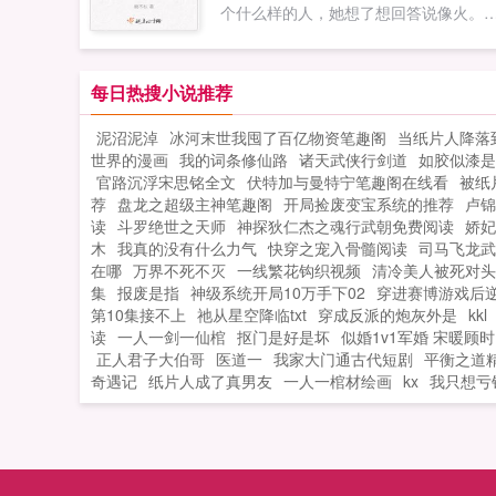
个什么样的人，她想了想回答说像火。
加钱！老板！我有个同学说想来咱们公
群人跟着起哄，江焰一双桃花眼笑得肆
上班，工资不工资的无所谓，主要是给
意，他点头，嗯，她是负责点火的那一
员工餐就行！几个月后。苏辰坐在自己
个。顾宜笙羞得小脸通红，当天晚上就
每日热搜小说推荐
老板椅上，看着原本摆着办公桌的办公
男人逼到了床上，火火，你怎么可以弃
区，如今都变成了餐桌，而且座无虚席
泥沼泥淖
冰河末世我囤了百亿物资笔趣阁
当纸片人降落
于不顾！智者不入爱河，但如果那个人
我只是想把那点债务还清啊，怎么就把
世界的漫画
我的词条修仙路
诸天武侠行剑道
如胶似漆是
你，就算是囚牢我也敢闯。我知征途无
司变成了一家餐厅了？随着苏辰不断地
官路沉浮宋思铭全文
伏特加与曼特宁笔趣阁在线看
被纸
果，可偏偏那个人是你，从此，夏日冬
作各种美食，直到某天，来自远方的一
荐
盘龙之超级主神笔趣阁
开局捡废变宝系统的推荐
卢锦
雪，春风秋雨，我再无畏惧。如果您喜
信函让苏辰陷入了沉思苏老板，这次外
读
斗罗绝世之天师
神探狄仁杰之魂行武朝免费阅读
娇妃
他似星火长明，别忘记分享给朋友...
接待，劳烦您了。如果您喜欢美食定制
木
我真的没有什么力气
快穿之宠入骨髓阅读
司马飞龙武
在哪
万界不死不灭
一线繁花钩织视频
清冷美人被死对头
商，别忘记分享给朋友...
集
报废是指
神级系统开局10万手下02
穿进赛博游戏后逆
第10集接不上
祂从星空降临txt
穿成反派的炮灰外是
kkl
读
一人一剑一仙棺
抠门是好是坏
似婚1v1军婚 宋暖顾时
正人君子大伯哥
医道一
我家大门通古代短剧
平衡之道精
奇遇记
纸片人成了真男友
一人一棺材绘画
kx
我只想亏