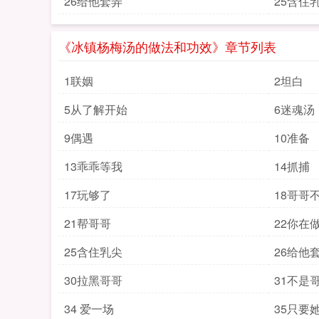
26给他套弄
25含住
《冰镇杨梅汤的做法和功效》章节列表
1联姻
2坦白
5从了解开始
6迷魂汤
9偶遇
10准备
13乖乖等我
14抓捕
17玩够了
18哥哥
21帮哥哥
22你在
25含住乳尖
26给他
30拉黑哥哥
31不是
34 爱一场
35只要