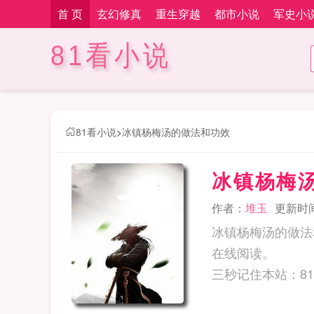
首 页
玄幻修真
重生穿越
都市小说
军史小
81看小说
81看小说
>
冰镇杨梅汤的做法和功效
冰镇杨梅
作者：
堆玉
更新时间：
冰镇杨梅汤的做法
在线阅读。