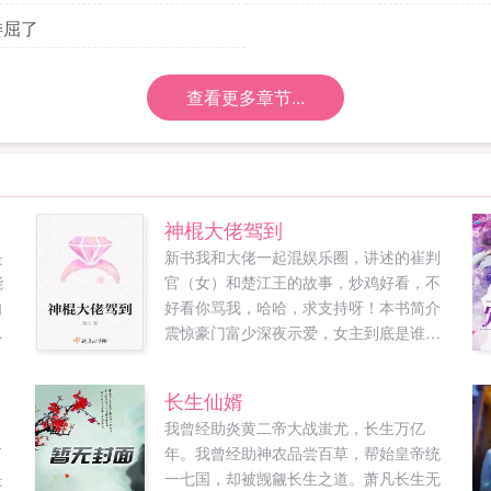
委屈了
查看更多章节...
神棍大佬驾到
是
新书我和大佬一起混娱乐圈，讲述的崔判
能
官（女）和楚江王的故事，炒鸡好看，不
自
好看你骂我，哈哈，求支持呀！本书简介
，
震惊豪门富少深夜示爱，女主到底是谁？
还
当红影帝微博爆炸，原因居然是陈九歌你
美
们说的是？一个山里出来的女大学生，是
长生仙婿
几
什么让她挥金如土，是什么让她敢指着地
，
我曾经助炎黄二帝大战蚩尤，长生万亿
同
产大佬的头痛骂，是爱情吗？是亲情吗？
了
年。我曾经助神农品尝百草，帮始皇帝统
！
当然...
是
一七国，却被觊觎长生之道。萧凡长生无
以