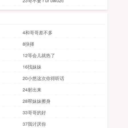
23哥不要 r ur uwu2c
4和哥哥差不多
8抉择
12等会儿就热了
16找妹妹
20小悠这次你得听话
24射出来
28帮妹妹擦身
33哥哥的好
37我讨厌你