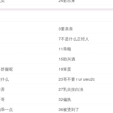
乳尖
24射出来
3要亲亲
7不是什么正经人
11乖顺
15助兴酒
不舒服呢
19笨蛋
做什么
23哥不要 r ur uwu2c
套弄
27乳尖挂白浊
哥哥
32偏执
她乖一点
36被烫到了