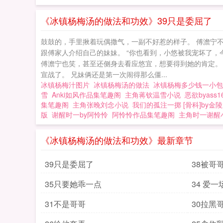
《冰镇杨梅汤的做法和功效》39只是委屈了
鼓鼓的，手里揪着玩偶撒气，一副不好惹的样子。 傅澹宁
跟傅家人介绍自己的妹妹。 “你也看到，小悠被我宠坏了，
傅澹宁也笑，甚至还侧身去看应悠宜，想要得到她的肯定。 
宣战了。 兄妹俩还是第一次闹得那么僵...
冰镇杨梅汁图片
冰镇杨梅汤的做法
冰镇杨梅多少钱一小
雪
Anki如风作品集笔趣阁
主角蒋钦温雪小说
恶欲byass
集笔趣阁
主角张晚刘念小说
我们的孤注一掷 [骨科]by金
版
谢醒时一by阿怜怜
阿怜怜作品集笔趣阁
主角时一谢醒
《冰镇杨梅汤的做法和功效》最新章节
39只是委屈了
38被哥
35只要她乖一点
34 爱一
31不是哥哥
30拉黑