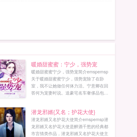
暖婚甜蜜蜜：宁少，强势宠
暖婚甜蜜蜜宁少，强势宠简介emspemsp
关于暖婚甜蜜蜜宁少，强势宠除了在卧
室，我不让她做任何体力活。宁意卿在回
答何为宠妻时说。送豪宅名车奢侈品包
包，这是日常宠。陪她作天作地虐渣渣，
这是基本宠。身体力行的陪她度过每个日
潜龙邪婿{又名；护花大使}
夜，这才是高...
潜龙邪婿又名护花大使简介emspemsp潜
龙邪婿又名护花大使是醉酒千愁的经典都
市言情类作品，潜龙邪婿又名护花大使主