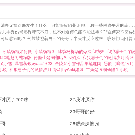
不清楚兄妹到底发生了什么，只能跟应随州闲聊。 聊一些稀疏平常的事儿
今儿手受伤就闹得脾气不好，也不知道傅总能不能担待？” “在傅家不需要
可应悠宜呢？ 气鼓鼓瞪着自己的哥哥，半天才反应过来，咬牙切齿回答： 
包
冰镇杨梅如何做
冰镇杨梅图
冰镇杨梅汤的做法和功效
和狼崽子们的激
1623笔趣阁纯净版
傅隆生楚澜澜byAnki如风
和狼崽子们的激情岁月[骨科]
陵又小雪
温雪蒋钦byass1623
金陵又小雪作品集笔趣阁
恶欲（暗黑1v1）b
小说
和狼崽子们的激情岁月[骨科]byAnki如风
主角楚澜澜傅隆生小说
哥讨厌了200珠
37我讨厌你
场
33哥哥的好
哥哥
28帮妹妹擦身