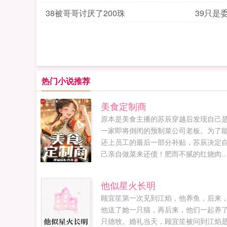
38被哥哥讨厌了200珠
39只是
热门小说推荐
美食定制商
原本是美食主播的苏辰穿越后发现自己
一家即将倒闭的预制菜公司老板。为了
还上员工的最后一部分补贴，苏辰决定
己亲自做菜来还债！肥而不腻的红烧肉
香甜可口的龙井虾咸甜各异的豆腐脑，
有失传已久的古菜肴随着一道又一道的
他似星火长明
味摆上员工食堂的餐桌，公司里仅剩的
顾宜笙第一次见到江焰，他养鱼，后来
名员工都震撼了！老板，明天我有个老
他送了她一只猫，再后来，他们一起养
学聚会，可以在咱们公司举行吗？给钱
只德牧。婚礼当天，顾宜笙被问到江焰
苏老板，我丈母娘过生日，辛苦您了可