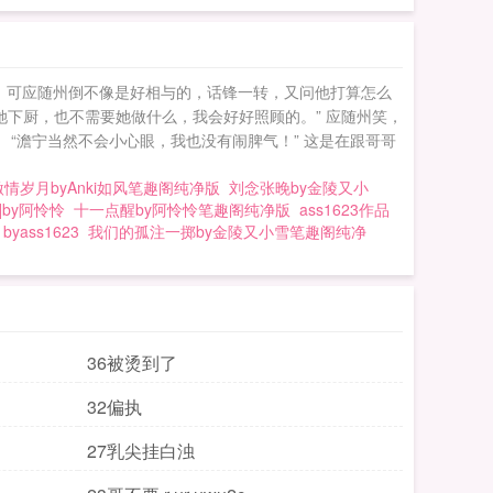
，可应随州倒不像是好相与的，话锋一转，又问他打算怎么
她下厨，也不需要她做什么，我会好好照顾的。” 应随州笑，
“澹宁当然不会小心眼，我也没有闹脾气！” 这是在跟哥哥
情岁月byAnki如风笔趣阁纯净版
刘念张晚by金陵又小
by阿怜怜
十一点醒by阿怜怜笔趣阁纯净版
ass1623作品
yass1623
我们的孤注一掷by金陵又小雪笔趣阁纯净
36被烫到了
32偏执
27乳尖挂白浊