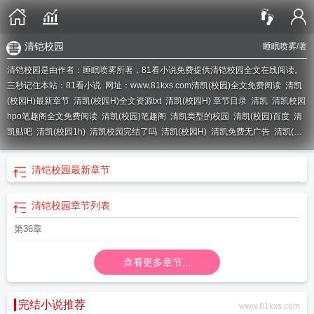
清铠校园
睡眠喷雾
/著
清铠校园是由作者：睡眠喷雾所著，81看小说免费提供清铠校园全文在线阅读。
三秒记住本站：81看小说 网址：www.81kxs.com
清凯(校园)全文免费阅读
清凯
(校园H)最新章节
清凯(校园H)全文资源txt
清凯(校园H) 章节目录
清凯
清凯校园
hpo笔趣阁全文免费阅读
清凯(校园)笔趣阁
清凯类型的校园
清凯(校园)百度
清
凯贴吧
清凯(校园1h)
清凯校园完结了吗
清凯(校园H)
清凯免费无广告
清凯(校
园H)在线阅读
清凯校园免费阅读
清凯校园H文
清凯(校园)笔趣阁最新章节
清铠
校园
清凯(校园)笔趣阁最新章节列表
清凯校园全文阅读34
清凯1v 1
是清凯校
清铠校园
最新章节
园
清凯(校园)在线阅读
清凯(校园)免费阅读
清凯(校园h) 作者 睡眠喷雾
清凯(校
园H)第46 章睡眠喷雾
清凯校园H林清凯
清凯校园h34
清凯小时
清凯(校园)大结
清铠校园
章节列表
局
清凯校园h1v1趣笔阁
清凯(校园)
清凯校园hPoPo
第36章
查看更多章节...
完结小说推荐
www.81kxs.com