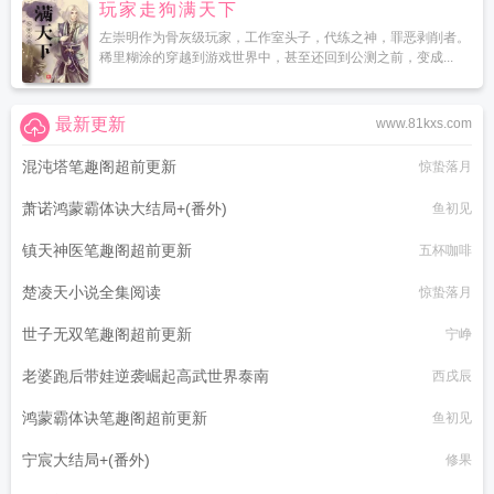
玩家走狗满天下
左崇明作为骨灰级玩家，工作室头子，代练之神，罪恶剥削者。
稀里糊涂的穿越到游戏世界中，甚至还回到公测之前，变成...
最新更新
www.81kxs.com
混沌塔笔趣阁超前更新
惊蛰落月
萧诺鸿蒙霸体诀大结局+(番外)
鱼初见
镇天神医笔趣阁超前更新
五杯咖啡
楚凌天小说全集阅读
惊蛰落月
世子无双笔趣阁超前更新
宁峥
老婆跑后带娃逆袭崛起高武世界泰南
西戌辰
鸿蒙霸体诀笔趣阁超前更新
鱼初见
宁宸大结局+(番外)
修果