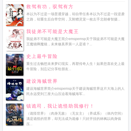
救驾有功，驭驾有方
本以为不过是一场普通穿越，却自带任务本以为不过是一段逆袭
之路，却重生后自带空间，又附赠灵宠一枚左手北朝睿智摄...
我徒弟不可能是大魔王
我徒弟不可能是大魔王简介emspemsp关于我徒弟不可能是大魔
王魔镜啊魔镜，未来修真界第一人是谁？...
史上最牛冒险
重生过去畅想未来梦幻现实，再塑传奇人生！如果您喜欢史上最
牛冒险，别忘记分享给朋友...
建设海贼世界
建设海贼世界简介emspemsp关于建设海贼世界这片大海上的人
民永远受到三座大山压迫着海贼海军...
镇诡司，我让诡怪助我修行！
（诡怪世界）（肉身无敌）（无女主）（养成系）（体内空间）
满是诡怪的世界，却无法成为诡修！只好开挂的林枫以肉身镇
压...