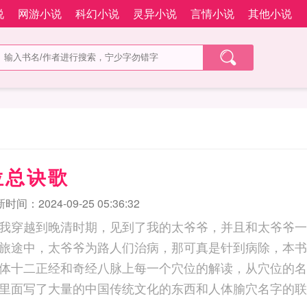
说
网游小说
科幻小说
灵异小说
言情小说
其他小说
位总诀歌
时间：2024-09-25 05:36:32
我穿越到晚清时期，见到了我的太爷爷，并且和太爷爷一
旅途中，太爷爷为路人们治病，那可真是针到病除，本书
体十二正经和奇经八脉上每一个穴位的解读，从穴位的名
里面写了大量的中国传统文化的东西和人体腧穴名字的联