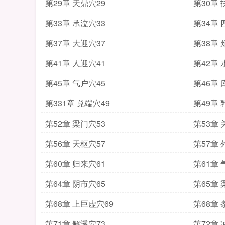
第29章 天鼎穴29
第30章 
第33章 承泣穴33
第34章 
第37章 大迎穴37
第38章 
第41章 人迎穴41
第42章 
第45章 气户穴45
第46章 
第331章 兑端穴49
第49章 
第52章 梁门穴53
第53章 
第56章 天枢穴57
第57章 
第60章 归来穴61
第61章 
第64章 阴市穴65
第65章 
第68章 上巨虚穴69
第68章 
第71章 解溪穴73
第72章 