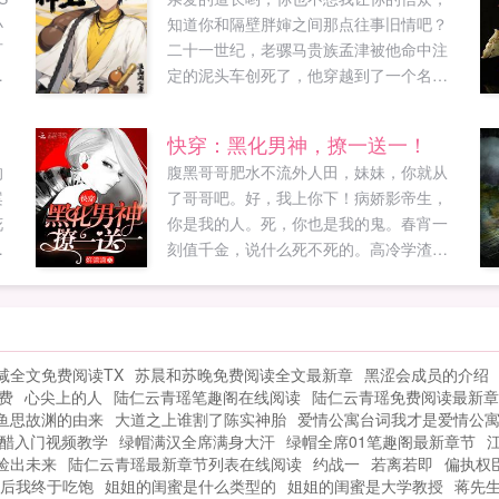
小
知道你和隔壁胖婶之间那点往事旧情吧？
可
二十一世纪，老骡马贵族孟津被他命中注
星
定的泥头车创死了，他穿越到了一个名为
说
的异世界当中的同名同姓的驿卒的身上，
传
还获得了一颗可以窥探别人梦境的戒指，
快穿：黑化男神，撩一送一！
也
然后开始了自己在异世界的社畜生活。咋
的
腹黑哥哥肥水不流外人田，妹妹，你就从
这
了？？真以为穿越异世界后就不用工作
案
了哥哥吧。好，我上你下！病娇影帝生，
了？不可能！为了继续苟活，...
花
你是我的人。死，你也是我的鬼。春宵一
胤
刻值千金，说什么死不死的。高冷学渣老
嫁
师，一日为师终身为妻。那个，你等等，
别猴急啊。系统我TM是让你来报恩，来拯
救男神帮他走上人生巅峰的，不是让你睡
他和他谈恋爱的。安晚理直气壮道人生巅
减全文免费阅读TX
苏晨和苏晚免费阅读全文最新章
黑涩会成员的介绍
峰不就是事业爱情双丰收。我不和他谈恋
费
心尖上的人
陆仁云青瑶笔趣阁在线阅读
陆仁云青瑶免费阅读最新章
爱，他怎么收获爱情？我不睡他，怎么和
鱼思故渊的由来
大道之上谁割了陈实神胎
爱情公寓台词我才是爱情公
他谈恋爱？系统好气哦！！！
醋入门视频教学
绿帽满汉全席满身大汗
绿帽全席01笔趣阁最新章节
╯‵□′╯︵┻━┻如果您喜欢快穿黑化男
里捡出未来
陆仁云青瑶最新章节列表在线阅读
约战一
若离若即
偏执权
神，撩一送一！，别忘记分享给朋友...
后我终于吃饱
姐姐的闺蜜是什么类型的
姐姐的闺蜜是大学教授
蒋先