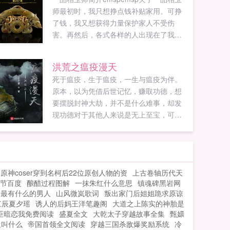
师最初时，我只想挣点钱补贴家用。可挣
了钱，我又想获得力量保护家人不受伤
害。再然后，各式各样的人出现在了我的
生活里，我被迫卷入到一个陌生的世界。
寒霜冷艳的美女相玉师，烟视媚行的黑道
洪荒之瘟疫漫天
圣女，杀人无算的铁血雇佣兵女王我叶欢
死于瘟疫，生于瘟疫，一生与瘟疫为伴。
发誓，终有一天，我会让那些伤害我的王
原本，以为凭借后世记忆，赚取功德，想
八蛋付出代价！...
要摆脱封神大劫，并不是什么难事，却发
现功德对于其他人来说是无上至宝，可对
于他来说，却是剧毒之物，碰之非死即
伤。既如此，只能在洪荒上传播瘟疫。我
有一瘟，可绝凡。我有一瘟，可杀仙。我
有一瘟，可诛圣。如果您喜欢洪荒之瘟疫
原神coser穿到名柯后22位原创人物的资
上古卷轴历代天
漫天，别忘记分享给朋友...
节百度
酿醋过程图解
一抹朱红什么意思
镇魂碑黑岩网
寓最有什么的男人
山风微岚歌词
叛出家门后姐姐跪求原谅
江辰夏夕瑶
诱人的后妈王洋笔趣阁
大道之上陈实的神胎是
臣暗恋我免费阅读
盛夏全文
大乾太子穿越故事全集
甄嬛
生叫什么
帝国首领全文阅读
穿越三国杀敌爆奖励系统
冷