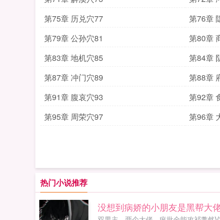
第75章 历兑穴77
第76章 
第79章 公孙穴81
第80章 
第83章 地机穴85
第84章 
第87章 冲门穴89
第88章 
第91章 腹哀穴93
第92章 
第95章 周荣穴97
第96章 
热门小说推荐
没想到病娇的小朋友是黑帮大
双男主，两个大佬。疯批全能攻祁萧然V