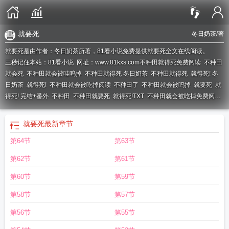
就要死
冬日奶茶
/著
就要死是由作者：冬日奶茶所著，81看小说免费提供就要死全文在线阅读。
三秒记住本站：81看小说 网址：www.81kxs.com
不种田就得死免费阅读
不种田
就会死
不种田就会被哇呜掉
不种田就得死 冬日奶茶
不种田就得死
就得死! 冬
日奶茶
就得死!
不种田就会被吃掉阅读
不种田了
不种田就会被呜掉
就要死
就
得死! 完结+番外
不种田
不种田就要死
就得死!TXT
不种田就会被吃掉免费阅
读
不种田就得死格格党
不种田就要被
不种田就得死冬
不种田就会被吃掉格格
党
就得死! 完结 番外
就得死的
不种田就得死 百度
就要死
最新章节
第64节
第63节
第62节
第61节
第60节
第59节
第58节
第57节
第56节
第55节