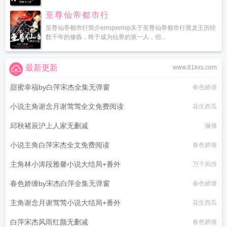
至尊仙帝都市行
至尊仙帝都市行简介emspemsp关于至尊仙帝都市行黑龙王历经
数千年的修炼，终于成为仙界的第一人，但...
最新更新
www.81kxs.com
甜蜜幸福by白萍宋杰全集无弹窗
春色娇缠
小说主角谢念月谢莺莺全文免费阅读
花生西瓜
邱秋褚辰沪上人家无删减
骊偃
小说主角白萍宋杰全文免费阅读
春色娇缠
主角林小涛段雅馨小说大结局+番外
万千风情
春色娇缠by宋杰白萍全集无弹窗
春色娇缠
主角谢念月谢莺莺小说大结局+番外
花生西瓜
白萍宋杰风雨红颜无删减
春色娇缠