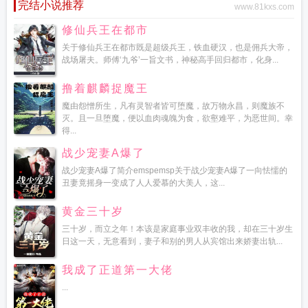
完结小说推荐
www.81kxs.com
修仙兵王在都市
关于修仙兵王在都市既是超级兵王，铁血硬汉，也是佣兵大帝，
战场屠夫。师傅‘九爷’一旨文书，神秘高手回归都市，化身...
撸着麒麟捉魔王
魔由怨憎所生，凡有灵智者皆可堕魔，故万物永昌，则魔族不
灭。且一旦堕魔，便以血肉魂魄为食，欲壑难平，为恶世间。幸
得...
战少宠妻A爆了
战少宠妻A爆了简介emspemsp关于战少宠妻A爆了一向怯懦的
丑妻竟摇身一变成了人人爱慕的大美人，这...
黄金三十岁
三十岁，而立之年！本该是家庭事业双丰收的我，却在三十岁生
日这一天，无意看到，妻子和别的男人从宾馆出来娇妻出轨...
我成了正道第一大佬
...