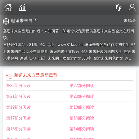
邂逅未来自己
未知
/著
邂逅未来自己是由作者：未知所著，81看小说免费提供邂逅未来自己全文在线阅
读。
三秒记住本站：81看小说 网址：www.81kxs.com
邂逅未来的自己作文初中生
邂
逅未来的自己动漫在线观看
邂逅未来全文阅读
邂逅未来服装效果图大全
邂逅未
来书包网
邂逅未来的自己
未来的一次邂逅作文300字
邂逅未来的我作文
邂逅
于氼乚
邂逅未来后半句
在未来邂逅过去的你
未来的邂逅
邂逅未知 百度百
科
邂逅未来txt
邂逅未来是什么意思?
邂逅未来 书瑾
邂逅未来心向阳光黑板
邂逅未来自己
最新章节
报
邂逅未知电影解析
邂逅未来洒润童心
邂逅未来免费阅读
邂逅未来的英文
邂
第23部分阅读
第22部分阅读
逅未来的我六百字作文
邂逅未来的美好作文
邂逅未知电影简介
邂逅未来英
文
电影邂逅未知讲的什么
邂逅未来的我
未来一次邂逅作文
邂逅未来作文600
第21部分阅读
第20部分阅读
字初中
邂逅未来英语
邂逅未来是什么意思
邂逅以后的优美语句
邂逅未来番
外
电影邂逅未知结局
邂逅未知真实事件
邂逅未来什么意思
邂逅未来by笔趣
第19部分阅读
第18部分阅读
阁
未来的邂逅什么意思
邂逅未来的自己作文
邂逅未来 科幻电影
第17部分阅读
第16部分阅读
第15部分阅读
第14部分阅读