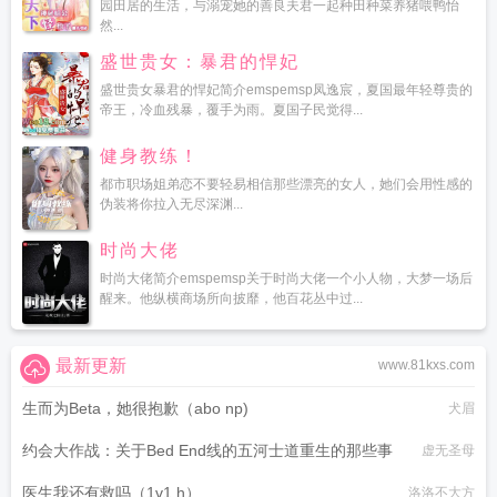
园田居的生活，与溺宠她的善良夫君一起种田种菜养猪喂鸭怡
然...
盛世贵女：暴君的悍妃
盛世贵女暴君的悍妃简介emspemsp凤逸宸，夏国最年轻尊贵的
帝王，冷血残暴，覆手为雨。夏国子民觉得...
健身教练！
都市职场姐弟恋不要轻易相信那些漂亮的女人，她们会用性感的
伪装将你拉入无尽深渊...
时尚大佬
时尚大佬简介emspemsp关于时尚大佬一个小人物，大梦一场后
醒来。他纵横商场所向披靡，他百花丛中过...
最新更新
www.81kxs.com
生而为Beta，她很抱歉（abo np)
犬眉
约会大作战：关于Bed End线的五河士道重生的那些事
虚无圣母
医生我还有救吗（1v1 h）
洛洛不大方