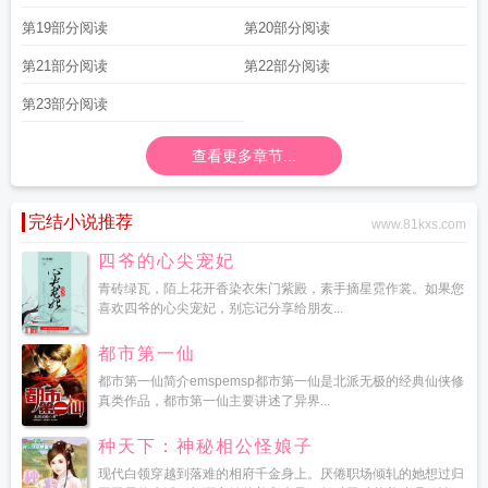
第19部分阅读
第20部分阅读
第21部分阅读
第22部分阅读
第23部分阅读
查看更多章节...
完结小说推荐
www.81kxs.com
四爷的心尖宠妃
青砖绿瓦，陌上花开香染衣朱门紫殿，素手摘星霓作裳。如果您
喜欢四爷的心尖宠妃，别忘记分享给朋友...
都市第一仙
都市第一仙简介emspemsp都市第一仙是北派无极的经典仙侠修
真类作品，都市第一仙主要讲述了异界...
种天下：神秘相公怪娘子
现代白领穿越到落难的相府千金身上。厌倦职场倾轧的她想过归