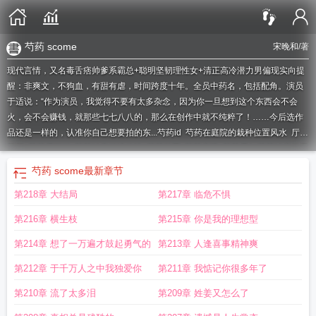
芍药 scome
宋晚和
/著
现代言情，又名毒舌痞帅爹系霸总+聪明坚韧理性女+清正高冷潜力男偏现实向提
醒：非爽文，不狗血，有甜有虐，时间跨度十年。全员中药名，包括配角。演员
于适说：“作为演员，我觉得不要有太多杂念，因为你一旦想到这个东西会不会
火，会不会赚钱，就那些七七八八的，那么在创作中就不纯粹了！……今后选作
品还是一样的，认准你自己想要拍的东...
芍药id
芍药在庭院的栽种位置风水
厅前
芍药
芍药居百科
芍药铺庭前谁的诗
芍药苗圃
芍药庭院
芍药居9
芍药铺庭前最
经典十句话
芍药居是什么
芍药铺庭前最浪漫的三个句子
芍药居吧
芍药
芍药 scome
最新章节
scome
芍药盆景图片
芍药盆景的养殖方法和注意事项
芍药题款
芍药种植方法
第218章 大结局
第217章 临危不惧
和时间庭院
芍药铺庭前最经典十首诗句
芍药ecom
芍药居14
芍药铺庭前的全
诗
芍药came
芍药裀的意思
芍药铺庭前
芍药庭前芍药妖无格
芍药居什么意
第216章 横生枝
第215章 你是我的理想型
思
芍药栏前
芍药花圃
芍药铺庭前的意思
庭院芍药
芍药院子
芍药贴吧
芍药景
观
芍药圃拼音
芍药 书
芍药系列
芍药tzt
芍药niang
芍药清新脱俗
芍药txt
芍
第214章 想了一万遍才鼓起勇气的
第213章 人逢喜事精神爽
药铺庭前谁写的
芍药铺庭前诗句
芍药居36
芍药 贴吧
芍药
芍药栽在庭院吉利
第212章 于千万人之中我独爱你
第211章 我惦记你很多年了
吗
芍药居是什么意思
第210章 流了太多泪
第209章 姓姜又怎么了