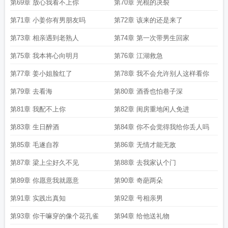
第69章 放心我看不上你
第70章 光棍的决裂
第71章 小姜你有男朋友吗
第72章 该来的还是来了
第73章 相亲遇到老熟人
第74章 第一次带男生回家
第75章 我本将心向明月
第76章 江湖救急
第77章 姜小姐脸红了
第78章 我不会允许别人这样看你
第79章 去看海
第80章 酒香也怕巷子深
第81章 我配不上你
第82章 闺房重地闲人免进
第83章 生日醉酒
第84章 你不会觉得我给你丢人吗
第85章 毛遂自荐
第86章 无情才能无敌
第87章 梁上尘好久不见
第88章 去我家认个门
第89章 你愿意我就愿意
第90章 奇葩两朵
第91章 实践出真知
第92章 号相亲男
第93章 你干嘛穿的像个花孔雀
第94章 给他送礼物