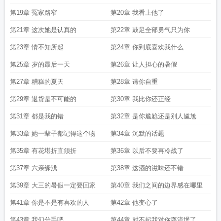
温柔
第19章 冤家路窄
第20章 我看上他了
第21章 这次她是认真的
第22章 鼓足全部勇气只为你
第23章 情不知所起
第24章 你到底喜欢我什么
第25章 岁的最后一天
第26章 让人担心的暑假
第27章 糟糕的夏天
第28章 请你自重
第29章 退货是不可能的
第30章 我比你还正经
第31章 都是我的错
第32章 是你尴尬还是别人尴尬
第33章 她一辈子都记得这个吻
第34章 沉默的话题
第35章 有花堪折直须折
第36章 以后不要再冷战了
第37章 六亲缘浅
第38章 这酒的滋味还不错
第39章 大三的暑假一定要回家
第40章 我们之间的边界感在哪里
第41章 你是不是有喜欢的人
第42章 他变心了
第43章 我们分手吧
第44章 对不起我对你耍流氓了