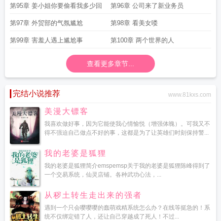
第95章 姜小姐你要偷看我多少回
第96章 公司来了新业务员
第97章 外贸部的气氛尴尬
第98章 看美女喽
第99章 害羞人遇上尴尬事
第100章 两个世界的人
查看更多章节...
完结小说推荐
www.81kxs.com
美漫大镖客
我喜欢做好事，因为它能使我心情愉悦（增强体魄）。可我又不
得不强迫自己做点不好的事，这都是为了让英雄们时刻保持警...
我的老婆是狐狸
我的老婆是狐狸简介emspemsp关于我的老婆是狐狸陈峰得到了
一个交易系统，仙灵店铺。各种武功心法，...
从秽土转生走出来的强者
遇到一个只会嘤嘤嘤的蠢萌戏精系统怎么办？在线等挺急的！系
统不仅绑定错了人，还让自己穿越成了死人！不过...