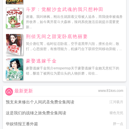
斗罗：觉醒沙盒武魂的我只想种田
谢邀。我叫林枫，刚出生就跟着父母被人追杀，而我侥幸被魂兽
所收养，如今离开星斗大森林，辣鸡系统激活后就提示需要更
新...
刑侦无间之甜宠卧底艳丽妻
简介唐红莺，临时征召卧底，空手道黑带六段，擅长击剑，散
打，心思缜密，有推理能力，机缘巧合下获得空间移动异能，...
豪娶逃嫁千金
豪娶逃嫁千金简介emspemsp关于豪娶逃嫁千金她无意犯下的
错，酿造了被两位为爱出头的人物折磨，却在...
最新更新
www.81kxs.com
预支未来修出个人间武圣免费全集阅读
江河载月
这是我们的战锤之旅免费全集阅读
褪色无忧
华娱情报王番外篇
胖一点