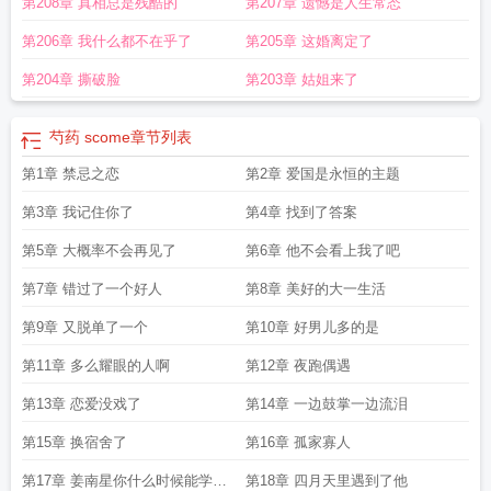
第208章 真相总是残酷的
第207章 遗憾是人生常态
第206章 我什么都不在乎了
第205章 这婚离定了
第204章 撕破脸
第203章 姑姐来了
芍药 scome
章节列表
第1章 禁忌之恋
第2章 爱国是永恒的主题
第3章 我记住你了
第4章 找到了答案
第5章 大概率不会再见了
第6章 他不会看上我了吧
第7章 错过了一个好人
第8章 美好的大一生活
第9章 又脱单了一个
第10章 好男儿多的是
第11章 多么耀眼的人啊
第12章 夜跑偶遇
第13章 恋爱没戏了
第14章 一边鼓掌一边流泪
第15章 换宿舍了
第16章 孤家寡人
第17章 姜南星你什么时候能学会
第18章 四月天里遇到了他