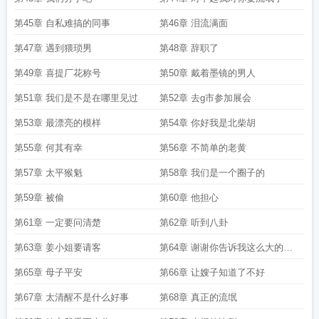
第45章 自私难搞的同事
第46章 泪流满面
第47章 遇到猥琐男
第48章 辞职了
第49章 喜提厂花称号
第50章 戴着墨镜的男人
第51章 我们是不是在哪里见过
第52章 去g市参加展会
第53章 最漂亮的模样
第54章 你好我是北柴胡
第55章 何其有幸
第56章 不简单的老黄
第57章 太平猴魁
第58章 我们是一个圈子的
第59章 被偷
第60章 他担心
第61章 一定要问清楚
第62章 听到八卦
第63章 姜小姐要请客
第64章 谢谢你告诉我这么大的秘
密
第65章 母子平安
第66章 让嫂子知道了不好
第67章 太清醒不是什么好事
第68章 真正的流氓