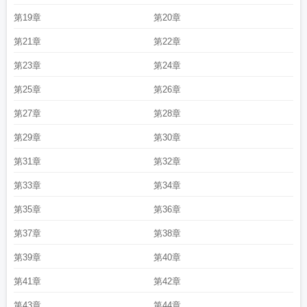
第19章
第20章
第21章
第22章
第23章
第24章
第25章
第26章
第27章
第28章
第29章
第30章
第31章
第32章
第33章
第34章
第35章
第36章
第37章
第38章
第39章
第40章
第41章
第42章
第43章
第44章