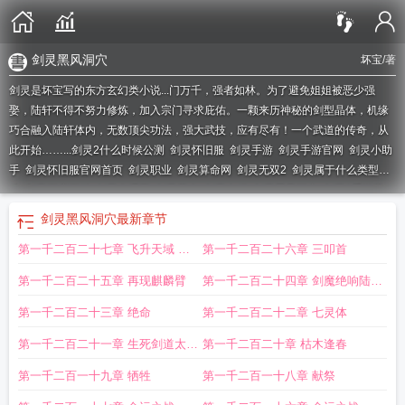
剑灵黑风洞穴
坏宝
/著
剑灵是坏宝写的东方玄幻类小说...门万千，强者如林。为了避免姐姐被恶少强
娶，陆轩不得不努力修炼，加入宗门寻求庇佑。一颗来历神秘的剑型晶体，机缘
巧合融入陆轩体内，无数顶尖功法，强大武技，应有尽有！一个武道的传奇，从
此开始……...
剑灵2什么时候公测
剑灵怀旧服
剑灵手游
剑灵手游官网
剑灵小助
手
剑灵怀旧服官网首页
剑灵职业
剑灵算命网
剑灵无双2
剑灵属于什么类型游
戏
剑灵百度百科
剑灵命理网
剑灵革命
剑灵台服
剑灵黑风洞穴
剑灵2手游官
网
剑灵吧
灵剑尊在线观看
剑灵尊动漫免费观看
剑灵2职业推荐
剑灵道聚城
剑
剑灵黑风洞穴
最新章节
灵同居日记
剑灵正式服
剑灵2手游
剑灵公测时间是哪年
剑灵是哪个公司的游
第一千二百二十七章 飞升天域 终
第一千二百二十六章 三叩首
戏
剑灵小助手官网
剑灵怀旧版本官网
剑灵她不想努力了
剑灵也要被迫修罗
场
剑灵什么时候出来的
剑灵怀旧服官网
剑灵无双
剑灵尊动漫免费播放
剑灵是
章
第一千二百二十五章 再现麒麟臂
第一千二百二十四章 剑魔绝响陆轩
什么时候出的
剑灵仙穹
剑灵论坛
剑灵2官网
剑灵韩服
剑灵秦义绝
剑灵怎么屏
蔽其他玩家
剑灵动画
剑灵管网
剑灵2什么职业厉害
超凡
剑灵漫画
灵剑尊全集免费
第一千二百二十三章 绝命
第一千二百二十二章 七灵体
观看完整版
剑灵无双2破解版单机破解版
剑灵和龙傲天怎么可以HE
剑灵魔影副
第一千二百二十一章 生死剑道太虚
第一千二百二十章 枯木逢春
本详细攻略
剑灵尊全集免费观看完整版
剑灵革命手游官网
剑灵neo
剑灵2
剑
灵怀旧服论坛
剑灵配置需求
剑灵游戏
剑灵八字
圆满
第一千二百一十九章 牺牲
第一千二百一十八章 献祭