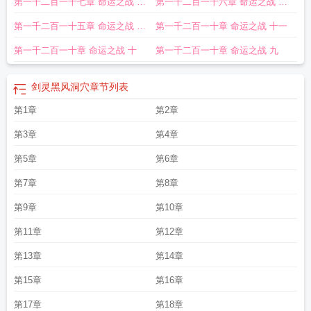
第一千二百一十七章 命运之战 十
第一千二百一十六章 命运之战 十
四
三
第一千二百一十五章 命运之战 十
第一千二百一十章 命运之战 十一
二
第一千二百一十章 命运之战 十
第一千二百一十章 命运之战 九
剑灵黑风洞穴
章节列表
第1章
第2章
第3章
第4章
第5章
第6章
第7章
第8章
第9章
第10章
第11章
第12章
第13章
第14章
第15章
第16章
第17章
第18章