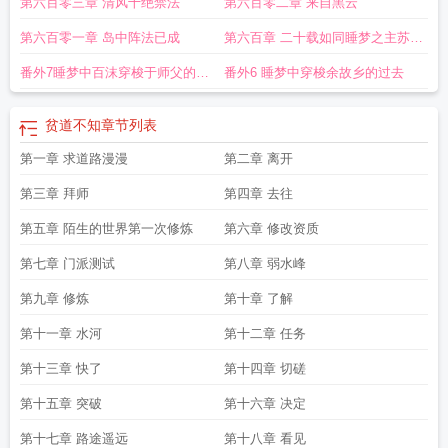
第六百零三章 清风十绝禁法
第六百零二章 来自黑云
第六百零一章 岛中阵法已成
第六百章 二十载如同睡梦之主苏醒
恍然
番外7睡梦中百沫穿梭于师父的过
番外6 睡梦中穿梭余故乡的过去
去的故乡
贫道不知
章节列表
第一章 求道路漫漫
第二章 离开
第三章 拜师
第四章 去往
第五章 陌生的世界第一次修炼
第六章 修改资质
第七章 门派测试
第八章 弱水峰
第九章 修炼
第十章 了解
第十一章 水河
第十二章 任务
第十三章 快了
第十四章 切磋
第十五章 突破
第十六章 决定
第十七章 路途遥远
第十八章 看见