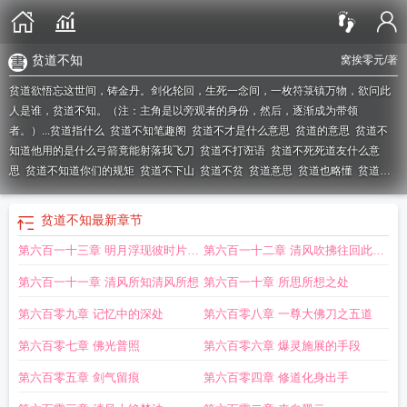
贫道不知
窝挨零元
/著
贫道欲悟忘这世间，铸金丹。剑化轮回，生死一念间，一枚符箓镇万物，欲问此
人是谁，贫道不知。（注：主角是以旁观者的身份，然后，逐渐成为带领
者。）...
贫道指什么
贫道不知笔趣阁
贫道不才是什么意思
贫道的意思
贫道不
知道他用的是什么弓箭竟能射落我飞刀
贫道不打诳语
贫道不死死道友什么意
思
贫道不知道你们的规矩
贫道不下山
贫道不贫
贫道意思
贫道也略懂
贫道不
知你们的规矩第几章雪中悍刀行
贫道不知TXT
贫道不知你们的规矩至于你们的
王法第几章雪中悍刀行
贫道不知道
贫道不算卦
贫道友不死贫道
贫道不死道
贫道不知
最新章节
友
贫道不算卦歌词
贫道不知窝挨零元
第六百一十三章 明月浮现彼时片刻
第六百一十二章 清风吹拂往回此间
之间
片刻
第六百一十一章 清风所知清风所想
第六百一十章 所思所想之处
第六百零九章 记忆中的深处
第六百零八章 一尊大佛刀之五道
第六百零七章 佛光普照
第六百零六章 爆灵施展的手段
第六百零五章 剑气留痕
第六百零四章 修道化身出手