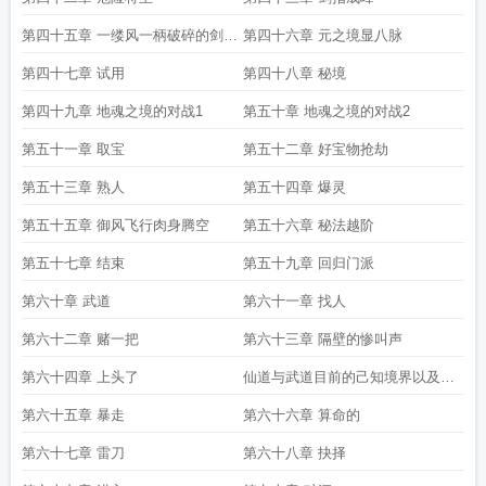
第四十五章 一缕风一柄破碎的剑化
第四十六章 元之境显八脉
为清风
第四十七章 试用
第四十八章 秘境
第四十九章 地魂之境的对战1
第五十章 地魂之境的对战2
第五十一章 取宝
第五十二章 好宝物抢劫
第五十三章 熟人
第五十四章 爆灵
第五十五章 御风飞行肉身腾空
第五十六章 秘法越阶
第五十七章 结束
第五十九章 回归门派
第六十章 武道
第六十一章 找人
第六十二章 赌一把
第六十三章 隔壁的惨叫声
第六十四章 上头了
仙道与武道目前的己知境界以及法
术武技讲解
第六十五章 暴走
第六十六章 算命的
第六十七章 雷刀
第六十八章 抉择