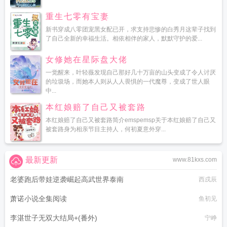
重生七零有宝妻
新书穿成八零团宠黑女配已开，求支持悲惨的白秀月这辈子找到
了自己全新的幸福生活。相依相伴的家人，默默守护的爱...
女修她在星际盘大佬
一觉醒来，叶轻薇发现自己那好几十万亩的山头变成了令人讨厌
的垃圾场，而她本人则从人人畏惧的一代魔尊，变成了世人眼
中...
本红娘赔了自己又被套路
本红娘赔了自己又被套路简介emspemsp关于本红娘赔了自己又
被套路身为相亲节目主持人，何初夏意外穿...
最新更新
www.81kxs.com
老婆跑后带娃逆袭崛起高武世界泰南
西戌辰
萧诺小说全集阅读
鱼初见
李湛世子无双大结局+(番外)
宁峥