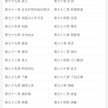
第六十九章 进入
第七十章 矿洞
第七十一章 走马灯明月如光照洁白
第七十二章 听闻而来
如颖此名为明月之剑
第七十三章 试探之心不可无
第七十四章 交谈
第七十五章 切磋
第七十六章 离开
第七十七章 泠泠仙女
第七十八章 观察者
第七十九章 篡改
第八十章 状况
第八十一章 谈话
第八十二章 派往
第八十三章 潜入
第八十四章 入门教训
第八十五章 同等对比
第八十六章 反主
第八十七章 了解
第八十八章 了结正事
第八十九章 领悟之意
第九十章 突破
第九十一章 感叹着
第九十二章 算盘
第九十三章 神通
第九十四章 讲解