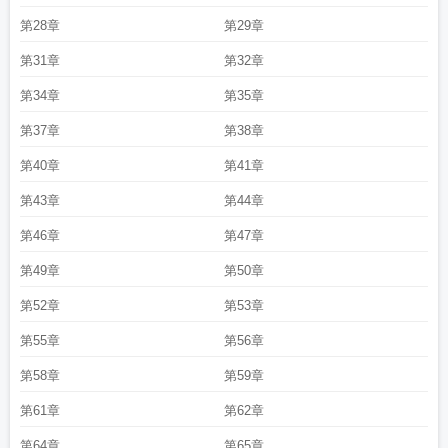
第28章
第29章
第31章
第32章
第34章
第35章
第37章
第38章
第40章
第41章
第43章
第44章
第46章
第47章
第49章
第50章
第52章
第53章
第55章
第56章
第58章
第59章
第61章
第62章
第64章
第65章