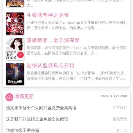
后，他叛出家族，送全家人上审判大厅同时，并开启黑化复仇
之...
斗破苍穹神之炎帝
斗破苍穹神之炎帝简介emspemsp关于斗破苍穹神之炎帝三间七
界，万道争锋！独闯七界，为救伊人！化蝶...
暖婚新妻，老公深深爱
暖婚新妻，老公深深爱简介emspemsp关于暖婚新妻，老公深深
爱莫少航，在同城是个如雷贯耳的名字。人...
港综从监狱风云开始
穿越港综世界已经两年的西谨，在18岁那年，以DSE状元的成
绩修读港大法律系，并且只用了一年自学，便成功获得了学士...
最新更新
www.81kxs.com
预支未来修出个人间武圣免费全集阅读
江河载月
这是我们的战锤之旅免费全集阅读
褪色无忧
华娱情报王番外篇
胖一点