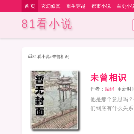
首 页
玄幻修真
重生穿越
都市小说
军史小
81看小说
81看小说
>
未曾相识
未曾相识
作者：
席绢
更新时间：
他是那个意思吗？