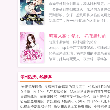
永泽穿越到火影世界，和木叶村绑定。
叶要是受到重创被毁灭，永泽的寿命也
受到影响。永泽一想到即将来临的九尾
乱就慌了，再一想到后面的木叶崩溃计
划，长门抗米，瞬间就感觉眼前一黑，
生无望。还好，和木叶绑定的同时，他
萌宝来袭：爹地，妈咪超甜的
以获得诸天强大人物的模板。初始就绑
萌宝来袭爹地，妈咪超甜的简介
了顶上战争时期的白胡子！拥有了三色
emspemsp关于萌宝来袭爹地，妈咪超
气和震震果实的能力。九尾之乱。面对
的萌宝来袭爹地，妈咪超甜的惨遭亲渣
木叶忍者闻风丧胆的尾兽玉，永泽跃身
陷害，她与将死男人一夜缠绵，最终被
拳将尾兽玉震碎！ps简介无力，请看正
落魄离开。五年后携萌宝归来，却惹上
文，不走原著剧情，会大量改变悲剧。
顶级冰山大总裁，还被迫签了婚前协议
果您喜欢九尾之夜，我一拳打爆尾兽玉
可说好互不侵犯的，你怎么还花样百出
每日热搜小说推荐
别忘记分享给朋友...
呢？某总裁，乖，女儿怕你跑了，让我
谁把流年暗偷
灵魂画手能猜对的都是高手
竹马捡到我的
紧点。...
女主播
向往的生活完整版歌词
我本无意逐鹿奈何苍生苦
日钢铁战歌
童养媳顾沉
神庭穴受伤预示什么
白月光是金
奖系统免费阅读
喜欢粗茶淡饭的女人好吗
向往的生活四
妃被王爷剖腹取子的
高明和孟菇全文免费阅读
小师妹是