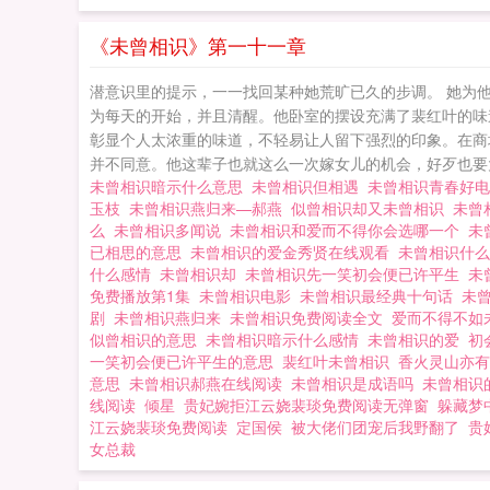
《未曾相识》第一十一章
潜意识里的提示，一一找回某种她荒旷已久的步调。 她为
为每天的开始，并且清醒。他卧室的摆设充满了裴红叶的味
彰显个人太浓重的味道，不轻易让人留下强烈的印象。在商
并不同意。他这辈子也就这么一次嫁女儿的机会，好歹也要大
未曾相识暗示什么意思
未曾相识但相遇
未曾相识青春好
玉枝
未曾相识燕归来—郝燕
似曾相识却又未曾相识
未曾
么
未曾相识多闻说
未曾相识和爱而不得你会选哪一个
未
已相思的意思
未曾相识的爱金秀贤在线观看
未曾相识什
什么感情
未曾相识却
未曾相识先一笑初会便已许平生
未
免费播放第1集
未曾相识电影
未曾相识最经典十句话
未
剧
未曾相识燕归来
未曾相识免费阅读全文
爱而不得不如
似曾相识的意思
未曾相识暗示什么感情
未曾相识的爱
初
一笑初会便已许平生的意思
裴红叶未曾相识
香火灵山亦
意思
未曾相识郝燕在线阅读
未曾相识是成语吗
未曾相识
线阅读
倾星
贵妃婉拒江云娆裴琰免费阅读无弹窗
躲藏梦
江云娆裴琰免费阅读
定国侯
被大佬们团宠后我野翻了
贵
女总裁