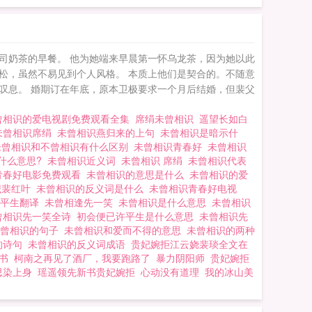
司奶茶的早餐。 他为她端来早晨第一怀乌龙茶，因为她以此
松，虽然不易见到个人风格。 本质上他们是契合的。不随意
叹息。 婚期订在年底，原本卫极要求一个月后结婚，但裴父
曾相识的爱电视剧免费观看全集
席绢未曾相识
遥望长如白
未曾相识席绢
未曾相识燕归来的上句
未曾相识是暗示什
未曾相识和不曾相识有什么区别
未曾相识青春好
未曾相识
什么意思?
未曾相识近义词
未曾相识 席绢
未曾相识代表
青春好电影免费观看
未曾相识的意思是什么
未曾相识的爱
识裴红叶
未曾相识的反义词是什么
未曾相识青春好电视
许平生翻译
未曾相逢先一笑
未曾相识是什么意思
未曾相识
曾相识先一笑全诗
初会便已许平生是什么意思
未曾相识先
未曾相识的句子
未曾相识和爱而不得的意思
未曾相识的两种
的诗句
未曾相识的反义词成语
贵妃婉拒江云娆裴琰全文在
书
柯南之再见了酒厂，我要跑路了
暴力阴阳师
贵妃婉拒
思染上身
瑶遥领先新书贵妃婉拒
心动没有道理
我的冰山美