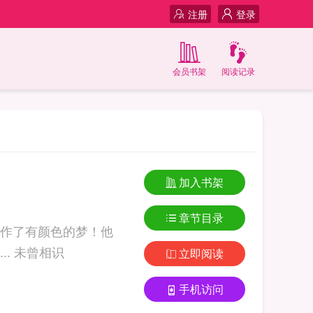
注册
登录
会员书架
阅读记录
加入书架
章节目录
作了有颜色的梦！他
们到底有什么关系？她不是轻易会与人热络的人，更不可能随便与人亲吻，... 未曾相识
立即阅读
手机访问