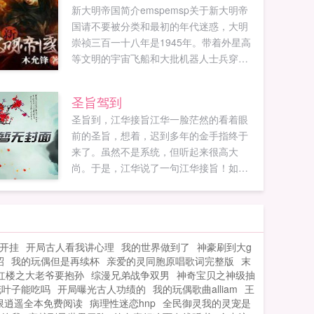
新大明帝国简介emspemsp关于新大明帝
国请不要被分类和最初的年代迷惑，大明
崇祯三百一十八年是1945年。带着外星高
等文明的宇宙飞船和大批机器人士兵穿越
抗战最后一刻，新大明帝国！...
圣旨驾到
圣旨到，江华接旨江华一脸茫然的看着眼
前的圣旨，想着，迟到多年的金手指终于
来了。虽然不是系统，但听起来很高大
尚。于是，江华说了一句江华接旨！如果
您喜欢圣旨驾到，别忘记分享给朋友...
别开挂
开局古人看我讲心理
我的世界做到了
神豪刷到大g
昭
我的玩偶但是再续杯
亲爱的灵同胞原唱歌词完整版
末
红楼之大老爷要抱孙
综漫兄弟战争双男
神奇宝贝之神级抽
花叶子能吃吗
开局曝光古人功绩的
我的玩偶歌曲alliam
王
限逍遥全本免费阅读
病理性迷恋hnp
全民御灵我的灵宠是