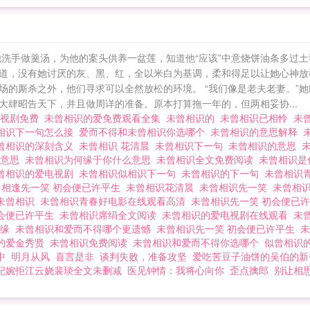
他洗手做羹汤，为他的案头供养一盆莲，知道他“应该”中意烧饼油条多过土
道，没有她讨厌的灰、黑、红，全以米白为基调，柔和得足以让她心神放
场的厮杀之外，他们寻求可以全然放松的环境。 “我们像是老夫老妻。”她
肆昭告天下，并且做周详的准备。原本打算拖一年的，但两相妥协...
电视剧免费
未曾相识的爱免费观看全集
未曾相识的
未曾相识已相怜
未
相识下一句怎么接
爱而不得和未曾相识你选哪个
未曾相识的意思解释
曾相识的深刻含义
未曾相识 花清晨
未曾相识下一句
未曾相识的意思
么意思
未曾相识为何缘于你什么意思
未曾相识全文免费阅读
未曾相识是
曾相识的爱电视剧
未曾相识似相识下一句
未曾相识的下一句
未曾相识
曾相逢先一笑 初会便已许平生
未曾相识花清晨
未曾相识先一笑
未曾相
未曾相识
未曾相识青春好电影在线观看高清
未曾相识先一笑 初会便已
会便已许平生
未曾相识席绢全文阅读
未曾相识的爱电视剧在线观看
未
有缘
未曾相识和爱而不得哪个更遗憾
未曾相识先一笑 初会便已许平生
的爱金秀贤
未曾相识免费阅读
未曾相识和爱而不得你选哪个
似曾相识
中
明月从风
喜言是非
谈判失败，准备攻坚
爱吃苦豆子油饼的吴伯的新
妃婉拒江云娆裴琰全文未删减
医见钟情：我将心向你
歪点擒郎
别让相