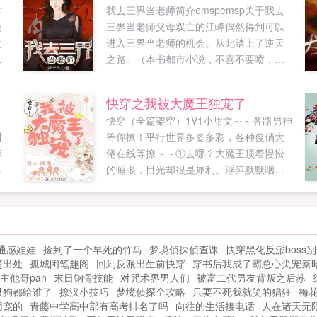
木
我去三界当老师简介emspemsp关于我去
会
三界当老师父母双亡的江峰偶然得到可以
之
进入三界当老师的机会。从此踏上了逆天
之路。（本书都市小说，不喜不要喷，看
人
了几张就喷的，请绕道。）...
可
快穿之我被大魔王独宠了
定
快穿（全篇架空）1V1小甜文～～各路男神
霸
甜
等你撩！平行世界多姿多彩，各种俊俏大
让
爹
佬在线等撩～～①去哪？大魔王顶着惺忪
一
逼
的睡眼，目光却很是犀利。浮萍默默咽了
了
咽口水，手指慢慢向后挪，嘻嘻地笑，帮
如
，
夫君找东西。大魔王皱起眉毛，扯过浮萍
，
了
不爽道夫君不就在这里吗，找什么东西！
拴
②萍儿过来，这莲花就跟你一样美丽。男
通感娃娃
捡到了一个早死的竹马
梦境侦探侦查课
快穿黑化反派boss
人袖下的手轻轻碰了碰女孩的手，立马又
楚出处
孤城闭笔趣阁
回到反派出生前快穿
穿书后我成了霸总心尖宠秦
缩了回去。浮萍娇羞地低下头。③我给你
主他哥pan
末日钢骨技能
对咒术界男人们
被富二代男友背叛之后苏
从王母娘娘那取了写仙露，给你补补灵
只狗都给谁了
撩汉小技巧
梦境侦探全攻略
只要不死我就笑的猖狂
梅
气。谢谢君上！还有，离那条蠢蛇远些，
团宠的
青藤中学高中部有高考排名了吗
向往的生活接电话
人在诸天无
小心它咬你！知道啦，小醋包！三生三世