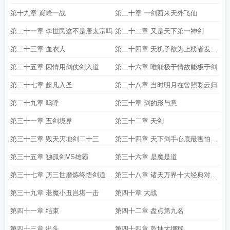
总是孤独的
第十九章 巅峰一战
第二十章 一剑西来天外飞仙
第二十一章 李世民这不是唐太宗吗
第二十二章 又是天下第一神剑
第二十三章 血衣人
第二十四章 天机子欲为上榜者发放
奖励
第二十五章 因情用剑仗剑入道
第二十六章 唯能极于情故能极于剑
第二十七章 超凡入圣
第二十八章 当时明月在曾照彩云归
第二十九章 呜呼
第三十章 剑的形与意
第三十一章 五剑境界
第三十二章 天剑
第三十三章 毁天灭地剑二十三
第三十四章 天下剑手心底最害怕的
便是剑败
第三十五章 独孤剑VS雄霸
第三十六章 是魔是道
第三十七章 历三世磨炼终悟剑道至
第三十八章 诸天万界十大经典对决
高境界六灭剑二十三
盘点
第三十九章 老魔小丑岂堪一击
第四十章 大战
第四十一章 结束
第四十二章 盘点第九名
第四十三章 出头
第四十四章 乾坤大挪移