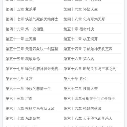
第四十五章 龙爪手
第四十六章 怀疑人生
第四十七章 快被气死的灭绝师太
第四十八章 化有形为无形
第四十九章 第一次相遇
第五十章 宿命对决
第五十一章 生死棋
第五十二章 棋王洞开
第五十三章 天意四象诀一剑隔世
第五十四章 了然如神天机更深
第五十五章 我敢杀你
第五十六章 第六名
第五十七章 曝光铁胆神侯朱无视的
第五十八章 断绝关系与三掌之约
阴谋
第五十九章 逼宫
第六十章 篡位
第六十一章 神候的悲情一生
第六十二章 性情大变
第六十三章 浴血
第六十四章长枪在手问谁是敌手
第六十五章 横枪立马有我无敌
第六十六章 枪雄的落幕
第六十七章 东岛岛主
第六十八章 天子望气谈笑杀人