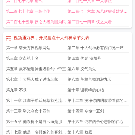
第二百七十九章 霸气
第二百七十八章 十大拳法
第二百七十七章 一练七伤
第二百七十六章 东风吹醒英雄梦笑
对青山万重天
第二百七十五章 侠之大者为国为民
第二百七十四章 侠之大者
视频通万界，开局盘点十大剑神
章节列表
第一章 诸天万界视频网站
第二章 十大剑神必有西门兄一席之
地
第三章 盘点第十名
第四章 奖励 洗髓丹
第五章 虽不能近神也堪称剑中帝王
第六章 义气为先
第七章 十大恶人成了过街老鼠
第八章 英雄气概洞澈九天
第九章 不杀
第十章 谢晓峰的心结
第十一章 江湖子弟跃马草莽沧流击
第十二章 洗净你的咽喉带着你的剑
剑谁不知我燕十三的名字
来
第十三章 曝光夺命十四剑
第十四章 夺命十五剑
第十五章 他毁得不是自己而是那一
第十六章 纯粹的杀心悲悯的仁心
剑
第十七章 他是一名孤独的剑客剑客
第十八章 败露