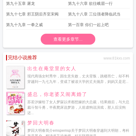
第九十五章 屠龙
第九十六章 欲往峨眉一行
第九十七章 邪王阴后齐至宋阀
第九十八章 三位强者降临武当
第九十九章 一拳之威
第一百章 你们一起上吧
查看更多章节...
完结小说推荐
www.81kxs.com
出生在庵堂里的女人
现代商场女时秀华，因生意失败，丈夫背叛，跳楼而亡，却不料
穿越到一九七九年，变成了被读大学的丈夫抛弃，妈妈又是尼...
盛总，你老婆又闹离婚了
苏若汐嫁给了女人梦寐以求都想嫁的大总裁，结果婚后，与大总
裁斗智斗勇，半夜爬床说梦游，人前虐狗说演戏，那人后没狗
还...
梦回大明春
梦回大明春简介emspemsp关于梦回大明春穿越到大明朝，考科