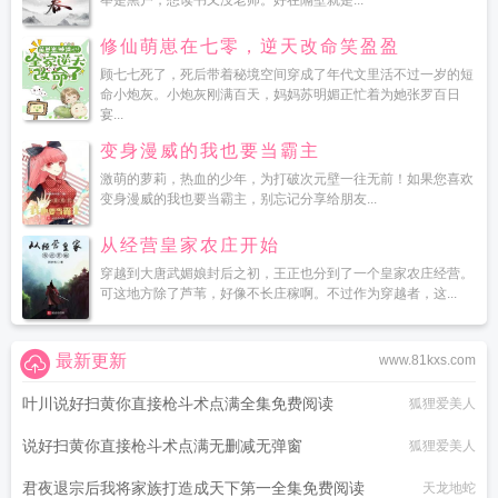
举是黑户，想读书又没老师。好在隔壁就是...
修仙萌崽在七零，逆天改命笑盈盈
顾七七死了，死后带着秘境空间穿成了年代文里活不过一岁的短
命小炮灰。小炮灰刚满百天，妈妈苏明媚正忙着为她张罗百日
宴...
变身漫威的我也要当霸主
激萌的萝莉，热血的少年，为打破次元壁一往无前！如果您喜欢
变身漫威的我也要当霸主，别忘记分享给朋友...
从经营皇家农庄开始
穿越到大唐武媚娘封后之初，王正也分到了一个皇家农庄经营。
可这地方除了芦苇，好像不长庄稼啊。不过作为穿越者，这...
最新更新
www.81kxs.com
叶川说好扫黄你直接枪斗术点满全集免费阅读
狐狸爱美人
说好扫黄你直接枪斗术点满无删减无弹窗
狐狸爱美人
君夜退宗后我将家族打造成天下第一全集免费阅读
天龙地蛇