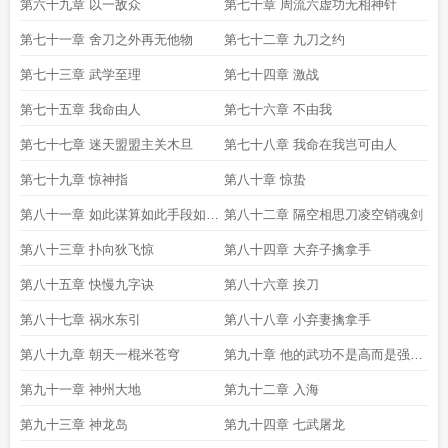
第六十九章 以一敌众
第七十章 周流六虚功无相神针
第七十一章 舍刀之外再无他物
第七十二章 九刀之约
第七十三章 武学至理
第七十四章 激战
第七十五章 我命由人
第七十六章 不由我
第七十七章 迷天盟盟主关木旦
第七十八章 我命在我岂可由人
第七十九章 惊神指
第八十章 惊蛰
第八十一章 如此谋算如此手段如此
第八十二章 隔空相思刀凌空销魂剑
人物
第八十三章 扑向狄飞惊
第八十四章 大弃子擒拿手
第八十五章 快慢九字诀
第八十六章 挨刀
第八十七章 祸水东引
第八十八章 小弃妻擒拿手
第八十九章 朝天一棍米苍穹
第九十章 他的武功不是高而是强强
到一种非人境地
第九十一章 神州大地
第九十二章 入海
第九十三章 神龙岛
第九十四章 七武屠龙