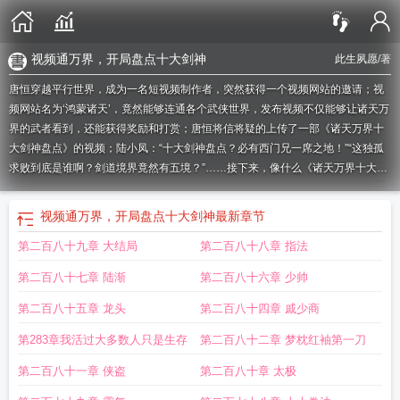
视频通万界，开局盘点十大剑神
此生夙愿
/著
唐恒穿越平行世界，成为一名短视频制作者，突然获得一个视频网站的邀请；视
频网站名为‘鸿蒙诸天’，竟然能够连通各个武侠世界，发布视频不仅能够让诸天万
界的武者看到，还能获得奖励和打赏；唐恒将信将疑的上传了一部《诸天万界十
大剑神盘点》的视频；陆小凤：“十大剑神盘点？必有西门兄一席之地！”“这独孤
求败到底是谁啊？剑道境界竟然有五境？”……接下来，像什么《诸天万界十大阴
险人物盘点》、《诸天万界十大绝色盘点》……在诸天万界引起了巨大轰动如果
您喜欢视频通万界，开局盘点十大剑神，别忘记分享给朋友.
万界剑神全文免费阅
视频通万界，开局盘点十大剑神
最新章节
读
视频通万界
视频通万界开局盘点十大剑神笔趣阁
视频通万界开局盘点十大剑
第二百八十九章 大结局
第二百八十八章 指法
神txt
开局盘点十大剑神 此生夙愿
视屏通万界开局盘点十大剑神
开局盘点十大
剑神 第17章
万界剑道系统
万界剑主
开局盘点十大剑神 第49章
视频通万界之
第二百八十七章 陆渐
第二百八十六章 少帅
十大剑神
开局盘点十大剑神 第44章
第二百八十五章 龙头
第二百八十四章 戚少商
第283章我活过大多数人只是生存
第二百八十二章 梦枕红袖第一刀
第二百八十一章 侠盗
第二百八十章 太极