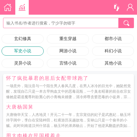
玄幻修真
重生穿越
都市小说
军史小说
网游小说
科幻小说
灵异小说
言情小说
其他小说
怀了疯批暴君的崽后女配带球跑了
一场意外，陆沅音与一个陌生男人春风几度，在男人冰冷的目光中，她陡然觉
醒，发现自己只是一本古早狗血文中的恶毒花瓶，一个臭名昭著的前合欢宗女
修她是霸道魔尊利欲熏心的小青梅未婚妻，清冷师尊贪婪恶毒的小徒弟，宗门
内作天作地的小师妹，下场...
大唐杨国舅
大唐物华天宝，人杰地灵！开元二十一年，玄宗宠信的妃子是武惠妃，杨玉环
待字闺中，李白在安陆种田，杜甫游历吴越故地，安禄山只是一个偷羊的小
贼。此时剑南道汉州什邡县，杨玉环的弟弟杨云，开始了他逆风翻盘的剽如果
您喜欢大唐杨国舅，别忘记分...
用大肉棒在民国横着走