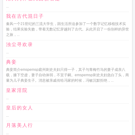
...
我在古代混日子
秦风一个21世纪的三流大学生，因生活所迫参加了一个数字记忆移植技术实
验，结果实验失败，带着无数记忆穿越到了古代。从此开启了一份别样的异世
之旅，...
浊尘寻欢录
...
典妾
典妾简介emspemsp庭州刺史夫妇只得一子，其子与青梅竹马的妻子成亲八
载，膝下空虚，妻子自幼体弱，不宜子嗣。emspemsp刺史夫妇急白了头，商
量为儿子典妾生子。消息被亲戚传给冯家的时候，冯敏沉默拒绝，...
皇家淫院
...
皇后的女人
...
月落美人行
...