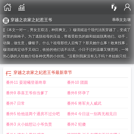
穿越之农家之妃惹王爷
乖乖文文
/著
[[《本文一对一，男女主双洁，种田爽文。》穆清媱这个现代法医穿越了，变成了
村里的病秧子。为了逃脱祖母的压迫，带着受欺负的娘和姐姐脱离他们。动手，
动脑，做生意，赚银子。什么？祖母那些人后悔了？那关她什么事！敢来找事，
穆清媱肯定动手又动口，收拾的他们说不出话。小日子过的温馨又惬意间，一堆
热心肠的人给她介绍各种优秀的小伙纸。“没看到我家没有儿子吗？本姑娘只招
婿，不嫁人。”一句话打发一群人。本以为她可以继续悠闲的过日子。啪嗒！“听说
你家招女婿，本王自带嫁妆，过来试试。”“呃......”]如果您喜欢穿越农家之妃惹王
穿越之农家之妃惹王爷
最新章节
爷，别忘记分享给朋友.
穿越农家之妃惹王爷的
穿越农家之妃惹王爷 乖乖文文
穿
番外11 晏迎曦登基终章
番外10 团圆
越农家女之妃惹王爷
穿越农家之妃惹王爷全文阅读
穿越农家王妃
穿越农家女王
妃
穿越农家之妃惹王爷全文
穿越农家王妃类
穿越农家王妃惹王爷
穿越农家之
番外9 恭喜王爷你当爹了
番外8 怀孕了
妃惹王爷免费阅读
穿越农家之妃惹王爷全文免费阅读无弹窗
穿越农家之妃惹王
爷有声
穿越农家之妃惹王爷 最新章节 无弹窗
腹黑王爷
穿越之农家妃之惹王
番外7 日常
番外6 将军夫人威武
爷
穿越农家种田王妃
穿越农家之妃惹王爷全文免费阅读听书
穿越农家妃惹王爷
番外5 给他送两个通房不过分吧
番外4 今日这一别再无相见日
全文免费阅读无弹窗
穿越之农家王妃太逍遥
穿越农家之妃惹王爷全文免费阅
读
穿越农家之妃惹王爷百度
穿越农家之妃惹王爷免费阅读紫幽阁
穿越农家之妃
番外3 火小姐想让小爷负责
番外2 犯傻
惹王爷漫画
穿越农家之非惹王爷
穿越之农家女惹王爷
穿越农家之妃惹王爷 免