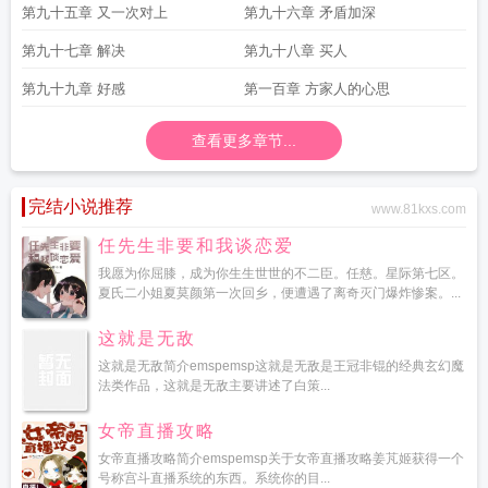
第九十五章 又一次对上
第九十六章 矛盾加深
第九十七章 解决
第九十八章 买人
第九十九章 好感
第一百章 方家人的心思
查看更多章节...
完结小说推荐
www.81kxs.com
任先生非要和我谈恋爱
我愿为你屈膝，成为你生生世世的不二臣。任慈。星际第七区。
夏氏二小姐夏莫颜第一次回乡，便遭遇了离奇灭门爆炸惨案。...
这就是无敌
这就是无敌简介emspemsp这就是无敌是王冠非锟的经典玄幻魔
法类作品，这就是无敌主要讲述了白策...
女帝直播攻略
女帝直播攻略简介emspemsp关于女帝直播攻略姜芃姬获得一个
号称宫斗直播系统的东西。系统你的目...