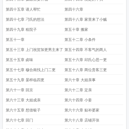
第四十五章 请人帮忙
第四十六章
第四十七章 刁氏的想法
第四十八章 家里来了小贼
第四十九章 租院子
第五十章 搬家
第五十一章
第五十二章 小条件
第五十三章 上门祝贺加更男主来了
第五十四章 不客气的两人
第五十五章 卤味
第五十六章 邱氏心思一更
第五十七章 穆合南找上门二更
第五十八章 两位贵客三更
第五十九章 晏梓临四更
第六十章 大姐亲事
第六十一章 回京
第六十二章 定亲
第六十三章 大姐成亲
第六十四章 小妾
第六十五章 想借银子
第六十六章 贴补婆家
第六十七章 回门
第六十八章 店铺开张